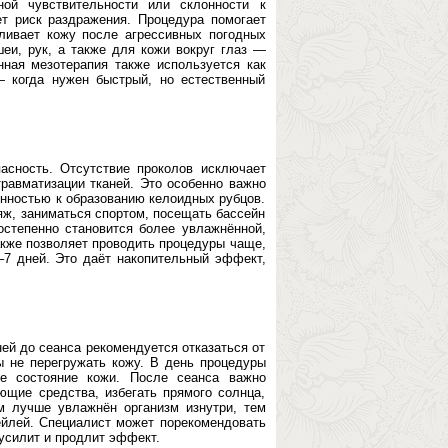
ной чувствительности или склонности к
т риск раздражения. Процедура помогает
вливает кожу после агрессивных погодных
еи, рук, а также для кожи вокруг глаз —
нная мезотерапия также используется как
 когда нужен быстрый, но естественный
асность. Отсутствие проколов исключает
травматизации тканей. Это особенно важно
онностью к образованию келоидных рубцов.
яж, заниматься спортом, посещать бассейн
остепенно становится более увлажнённой,
акже позволяет проводить процедуры чаще,
–7 дней. Это даёт накопительный эффект,
ней до сеанса рекомендуется отказаться от
ы не перегружать кожу. В день процедуры
ое состояние кожи. После сеанса важно
щие средства, избегать прямого солнца,
м лучше увлажнён организм изнутри, тем
ейлей. Специалист может порекомендовать
усилит и продлит эффект.