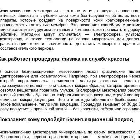
Безинъекционная мезотерапия — это не магия, а наука, основанная
активных веществ в глубокие слои кожи без нарушения её целостност
аппараты, которые создают на поверхности кожи кратковременны
проницаемость клеточных мембран. Это позволяет коктейлям с витами
аминокислотами и другими активными компонентами проникать в дерму,
действие. Методики могут отличаться — электрофорез, ультраф
мезотерапия, а также технологии на основе микротоков или давлен
травматизации кожи и возможность доставить «лекарство красо
восстановительного периода.
Как работает процедура: физика на службе красоты
В основе безинъекционной мезотерапии лежат физические явле
адаптированные для косметологии. Например, при электрофорезе через
который «проталкивает» заряженные частицы активных веществ
ультразвуковые волны — они создают микровибрации, которые временн
позволяя веществам проникать глубже. Кислородная мезотерапия работа
активный коктейль буквально «вбрызгивается» в кожу под струёй кисло
усиливает микроциркуляцию. Все эти методы абсолютно безболезне
лёгкое покалывание, тепло или вибрацию. Процедура занимает от 30 до 6
сразу вернуться к привычной жизни — без красноты, отёков или ограниче
Показания: кому подойдёт безинъекционный подход
Безинъекционная мезотерапия универсальна по своим возможностям. 
обезвоженности, первых признаках старения — мелких морщинах, по