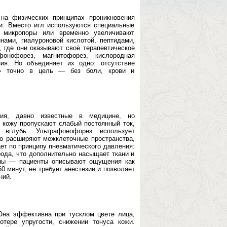
 на физических принципах проникновения
и. Вместо игл используются специальные
е микропоры или временно увеличивают
нами, гиалуроновой кислотой, пептидами,
 где они оказывают своё терапевтическое
онофорез, магнитофорез, кислородная
ия. Но объединяет их одно: отсутствие
ты» точно в цель — без боли, крови и
ния, давно известные в медицине, но
 кожу пропускают слабый постоянный ток,
 вглубь. Ультрафонофорез использует
о расширяют межклеточные пространства,
ет по принципу пневматического давления:
рода, что дополнительно насыщает ткани и
нны — пациенты описывают ощущения как
0 минут, не требует анестезии и позволяет
ний.
Она эффективна при тусклом цвете лица,
тере упругости, снижении тонуса кожи.