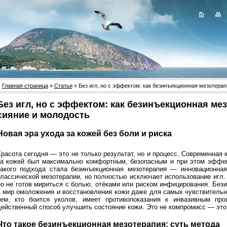
Главная страница
»
Статьи
» Без игл, но с эффектом: как безинъекционная мезотера
Без игл, но с эффектом: как безинъекционная ме
сияние и молодость
Новая эра ухода за кожей без боли и риска
Красота сегодня — это не только результат, но и процесс. Современная 
за кожей был максимально комфортным, безопасным и при этом эффе
такого подхода стала безинъекционная мезотерапия — инновационна
классической мезотерапии, но полностью исключает использование игл. 
но не готов мириться с болью, отёками или риском инфицирования. Без
в мир омоложения и восстановления кожи даже для самых чувствительн
тем, кто боится уколов, имеет противопоказания к инвазивным п
действенный способ улучшить состояние кожи. Это не компромисс — это
Что такое безинъекционная мезотерапия: суть метода