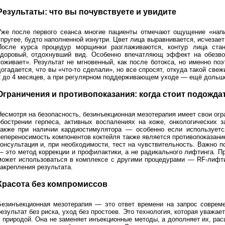
Результаты: что вы почувствуете и увидите
Уже после первого сеанса многие пациенты отмечают ощущение «напи
упругее, будто наполненной изнутри. Цвет лица выравнивается, исчезает
После курса процедур морщинки разглаживаются, контур лица стан
здоровый, отдохнувший вид. Особенно впечатляющ эффект на обезво
«оживает». Результат не мгновенный, как после ботокса, но именно по
догадается, что вы «что-то сделали», но все спросят, откуда такой св
2 до 4 месяцев, а при регулярном поддерживающем уходе — ещё дольш
Ограничения и противопоказания: когда стоит подожда
Несмотря на безопасность, безинъекционная мезотерапия имеет свои огр
обострении герпеса, активных воспалениях на коже, онкологических з
также при наличии кардиостимулятора — особенно если используетс
непереносимость компонентов коктейля также является противопоказан
консультация и, при необходимости, тест на чувствительность. Важно п
— это метод коррекции и профилактики, а не радикального лифтинга. 
может использоваться в комплексе с другими процедурами — RF-лифти
закрепления результата.
Красота без компромиссов
Безинъекционная мезотерапия — это ответ времени на запрос соврем
езультат без риска, уход без простоев. Это технология, которая уважае
с природой. Она не заменяет инъекционные методы, а дополняет их, рас