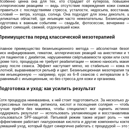
Особенно ценна она для тех, кто страдает от купероза, повышен
аллергическим реакциям — ведь отсутствие повреждения кожи снижае
справиться с последствиями стресса, усталости, недосыпа, восстана
условий — ветра, холода, солнца. Она подходит для зоны декольте, ш
деликатных областей, где инъекции часто нежелательны. Безинъекцио
подготовка к важным событиям — свадьбе, фотосессии, вечеринке —
эффект сияющей, свежей, отдохнувшей кожи.
Преимущества перед классической мезотерапией
Главное преимущество безинъекционного метода — абсолютная безоп
риск инфицирования, гематом, аллергических реакций на анестетики и 
для пациентов с диабетом, нарушениями свёртываемости крови или скл
Кроме того, процедура не требует реабилитации — можно наносить маки
сразу после сеанса. Эффект наступает мягко, но стабильно — кожа п
плотной, выравнивается рельеф и цвет. Безинъекционная мезотерапия т
чем инъекционную — например, курс из 6–8 сеансов с интервалом в 5
сравнимый с инъекционным, но без стресса для кожи и организма.
Подготовка и уход: как усилить результат
Хотя процедура неинвазивна, к ней стоит подготовиться. За несколько д
агрессивных пилингов, ретинола, кислот и посещения солярия — чтоб
лучше прийти без макияжа, чтобы специалист мог оценить истинн
поддержать результат — использовать увлажняющие и восстанавливаю
пользоваться SPF-защитой. Питьевой режим также играет роль — че
эффективнее работает гиалуроновая кислота и другие компоненты кокт
домашний уход, который будет синергично работать с процедурой — это 