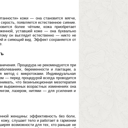
танности» кожи — она становится мягче,
 серость, появляется естественное сияние.
овится более чётким, кожа приобретает
женной, уставшей коже — она буквально
этому он выглядит естественно — никто не
ежий и сияющий вид. Эффект сохраняется от
е.
ть
аничения. Процедура не рекомендуется при
аболеваниях, беременности и лактации, а
я метод с микротоками. Индивидуальная
ием — перед процедурой всегда проводится
онимать, что безинъекционная мезотерапия
При выраженных возрастных изменениях она
нгом, лазером, нитями — для усиления и
енной женщины: эффективность без боли,
т кожу, слушает тело и работает в гармонии
ширяя возможности для тех, кто раньше не