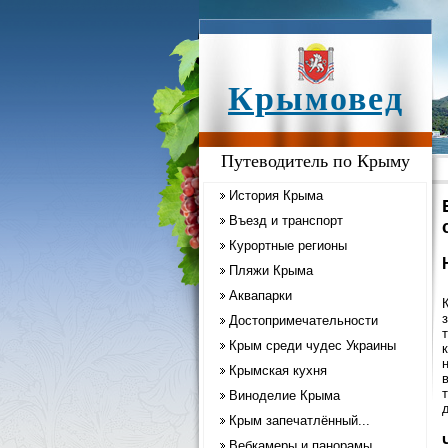
Крымовед
Путеводитель по Крыму
История Крыма
Въезд и транспорт
Курортные регионы
Пляжи Крыма
Аквапарки
Достопримечательности
Крым среди чудес Украины
Крымская кухня
Виноделие Крыма
Крым запечатлённый...
Вебкамеры и панорамы