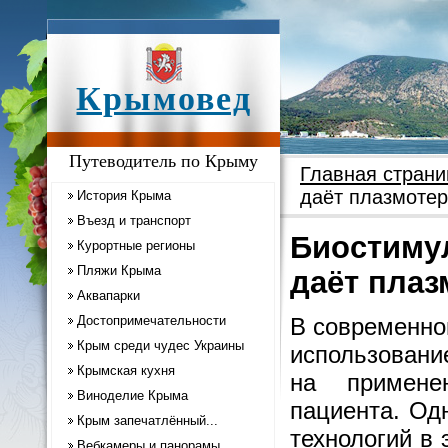
Крымовед
Путеводитель по Крыму
Главная страни
даёт плазмотер
История Крыма
Въезд и транспорт
Биостимул
Курортные регионы
Пляжи Крыма
даёт плаз
Аквапарки
Достопримечательности
В современно
Крым среди чудес Украины
использовани
Крымская кухня
на примене
Виноделие Крыма
пациента. Од
Крым запечатлённый...
технологий в 
Вебкамеры и панорамы