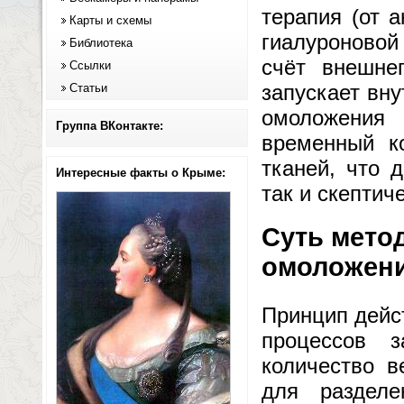
терапия (от а
Карты и схемы
гиалуроновой
Библиотека
счёт внешне
Ссылки
запускает вн
Статьи
омоложения
Группа ВКонтакте:
временный к
тканей, что 
Интересные факты о Крыме:
так и скептич
Суть метод
омоложен
Принцип дейс
процессов 
количество в
для разделе