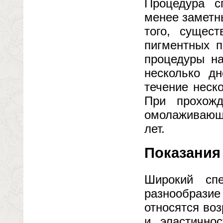
Процедура с
менее заметн
того, сущес
пигментных п
процедуры на
несколько д
течение неск
При прохожд
омолаживающи
лет.
Показания
Широкий сп
разнообразие
относятся воз
и эластично