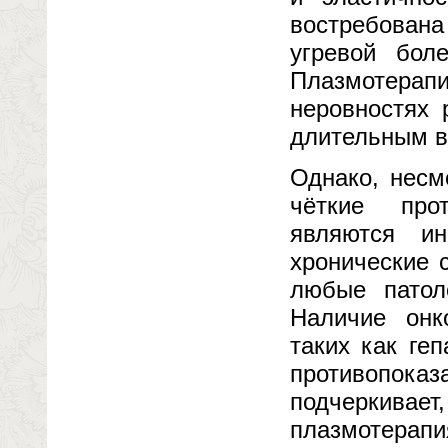
востребована
угревой бол
Плазмотерап
неровностях 
длительным в
Однако, несм
чёткие про
являются и
хронические 
любые патол
Наличие онк
таких как ге
противопок
подчеркива
плазмотерап