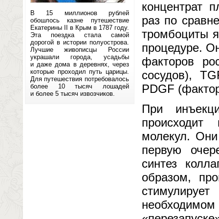
концентрат п
В 15 миллионов рублей
раз по сравн
обошлось казне путешествие
Екатерины II в Крым в 1787 году.
тромбоциты я
Эта поездка стала самой
дорогой в истории полуострова.
процедуре. О
Лучшие живописцы России
украшали города, усадьбы
факторов ро
и даже дома в деревнях, через
которые проходил путь царицы.
сосудов), T
Для путешествия потребовалось
PDGF (фактор
более 10 тысяч лошадей
и более 5 тысяч извозчиков.
При инъекц
происходит 
молекул. Они
первую очер
синтез колла
образом, про
стимулирует
необходимо
«перезапуске»