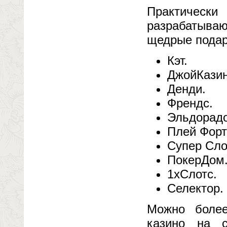
Практическ
разрабатыва
щедрые подарк
Кэт.
ДжойКазин
Денди.
Френдс.
Эльдорадо
Плей Форт
Супер Сло
ПокерДом
1хСлотс.
Селектор.
Можно более
казино на 