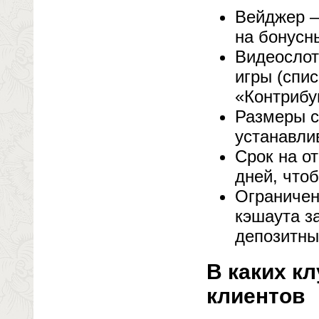
Вейджер –
на бонусн
Видеослот
игры (спи
«Контрибу
Размеры с
устанавли
Срок на о
дней, что
Ограничен
кэшаута з
депозитны
В каких к
клиентов