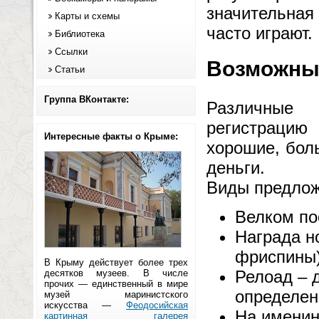
значительная
Карты и схемы
часто играют.
Библиотека
Ссылки
Возможны
Статьи
Группа ВКонтакте:
Различные 
регистрацию
Интересные факты о Крыме:
хорошие, бол
деньги.
Виды предлож
Велком по
Награда н
фриспины)
В Крыму действует более трех
Релоад – 
десятков музеев. В числе
прочих — единственный в мире
определен
музей маринистского
искусства —
Феодосийская
На именин
картинная галерея