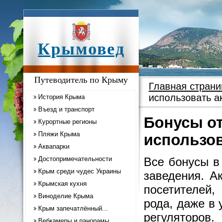
Крымовед
Путеводитель по Крыму
Главная страни
использовать 
История Крыма
Въезд и транспорт
Бонусы от
Курортные регионы
Пляжи Крыма
использо
Аквапарки
Достопримечательности
Все бонусы в
Крым среди чудес Украины
заведения. А
Крымская кухня
посетителей,
Виноделие Крыма
рода, даже в
Крым запечатлённый...
регуляторов
Вебкамеры и панорамы