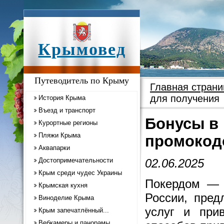
Крымовед
Путеводитель по Крыму
Главная страни
для получения
История Крыма
Въезд и транспорт
Бонусы в
Курортные регионы
Пляжи Крыма
промокод
Аквапарки
Достопримечательности
02.06.2025
Крым среди чудес Украины
Покердом — 
Крымская кухня
России, пред
Виноделие Крыма
услуг и при
Крым запечатлённый...
Вебкамеры и панорамы