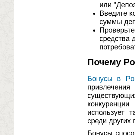
или "Депо
Введите к
суммы деп
Проверьте
средства 
потребова
Почему P
Бонусы в Po
привлечения
существующ
конкуренци
использует т
среди других
Бонусы спосо