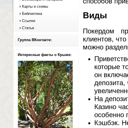
способов при
Карты и схемы
Виды
Библиотека
Ссылки
Статьи
Покердом пр
клиентов, что
Группа ВКонтакте:
можно раздели
Интересные факты о Крыме:
Приветств
которые т
он включа
депозита, 
увеличенн
На депози
Казино час
особенно 
Кэшбэк. Н