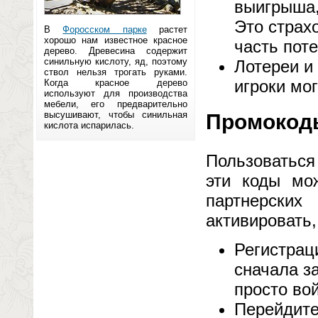
выигрыша,
Это страх
В
Форосском парке
растет
хорошо нам известное красное
часть поте
дерево. Древесина содержит
синильную кислоту, яд, поэтому
Лотереи и
ствол нельзя трогать руками.
игроки мо
Когда красное дерево
используют для производства
мебели, его предварительно
высушивают, чтобы синильная
Промокоды
кислота испарилась.
Пользоваться
эти коды мо
партнерски
активировать
Регистрац
сначала за
просто вой
Перейдите