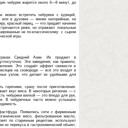
Один чебурек жарится около 6—8 минут, до
х можно встретить чебуреки с курицей,
у или в духовке — менее калорийные, но
ру, красный перец, — что придаёт начинке
стречаются реже, но отражают локальные
ированные не по-классическому: с сыром
ческой игры.
транах Средней Азии. Их продают в
глосуточно. Эти заведения, как правило,
овления. Это создаёт эффект свежести и
месяцев на сковороде — всё это входит в
тных узлов, что делает их удобными для
ь горячими, сразу после приготовления.
вает вкус мяса. В некоторых регионах — с
сть чебуреки вилкой — это блюдо для рук,
ия. В чебуречных часто можно услышать
одимость.
 фастфуда. Появились сети с фирменным
рганическое мясо, фильтрованное масло,
овят по старинным рецептам, используют
к из перекуса в гастрономический объект,