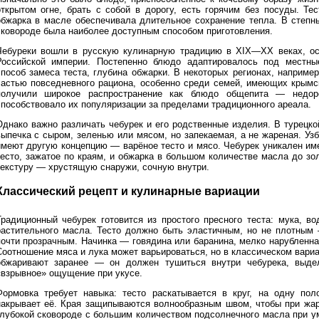
открытом огне, брать с собой в дорогу, есть горячим без посуды. Т
обжарка в масле обеспечивала длительное сохранение тепла. В степны
сковороде была наиболее доступным способом приготовления.
Чебуреки вошли в русскую кулинарную традицию в XIX—XX веках, ос
Российской империи. Постепенно блюдо адаптировалось под местные
способ замеса теста, глубина обжарки. В некоторых регионах, например
частью повседневного рациона, особенно среди семей, имеющих крымск
получили широкое распространение как блюдо общепита — недоро
способствовало их популяризации за пределами традиционного ареала.
Однако важно различать чебурек и его родственные изделия. В турецк
выпечка с сыром, зеленью или мясом, но запекаемая, а не жареная. Узб
имеют другую концепцию — варёное тесто и мясо. Чебурек уникален име
тесто, зажатое по краям, и обжарка в большом количестве масла до зо
текстуру — хрустящую снаружи, сочную внутри.
Классический рецепт и кулинарные вариации
Традиционный чебурек готовится из простого пресного теста: мука, в
растительного масла. Тесто должно быть эластичным, но не плотным 
почти прозрачным. Начинка — говядина или баранина, мелко нарубленна
Соотношение мяса и лука может варьироваться, но в классическом вариа
обжаривают заранее — он должен тушиться внутри чебурека, выдел
«взрывное» ощущение при укусе.
Формовка требует навыка: тесто раскатывается в круг, на одну по
накрывает её. Края защипываются волнообразным швом, чтобы при жар
глубокой сковороде с большим количеством подсолнечного масла при у