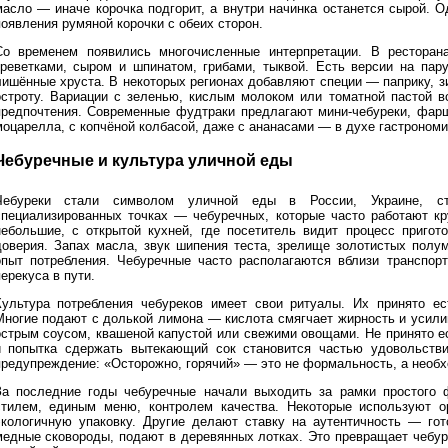
масло — иначе корочка подгорит, а внутри начинка останется сырой. 
появления румяной корочки с обеих сторон.
Со временем появились многочисленные интерпретации. В ресторана
креветками, сыром и шпинатом, грибами, тыквой. Есть версии на пар
лишённые хруста. В некоторых регионах добавляют специи — паприку, зи
остроту. Вариации с зеленью, кислым молоком или томатной пастой в
предпочтения. Современные фудтраки предлагают мини-чебуреки, фарш
моцарелла, с копчёной колбасой, даже с ананасами — в духе гастрономи
Чебуречные и культура уличной еды
Чебуреки стали символом уличной еды в России, Украине, с
специализированных точках — чебуречных, которые часто работают кру
небольшие, с открытой кухней, где посетитель видит процесс пригот
доверия. Запах масла, звук шипения теста, зрелище золотистых полу
опыт потребления. Чебуречные часто располагаются вблизи транспор
ерекуса в пути.
Культура потребления чебуреков имеет свои ритуалы. Их принято ест
Многие подают с долькой лимона — кислота смягчает жирность и усили
острым соусом, квашеной капустой или свежими овощами. Не принято е
и попытка сдержать вытекающий сок становится частью удовольств
предупреждение: «Осторожно, горячий» — это не формальность, а необх
За последние годы чебуречные начали выходить за рамки простого
стилем, единым меню, контролем качества. Некоторые используют о
экологичную упаковку. Другие делают ставку на аутентичность — гот
медные сковороды, подают в деревянных лотках. Это превращает чебуре