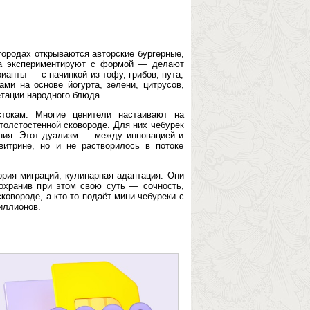
городах открываются авторские бургерные,
ра экспериментируют с формой — делают
ианты — с начинкой из тофу, грибов, нута,
ами на основе йогурта, зелени, цитрусов,
тации народного блюда.
токам. Многие ценители настаивают на
 толстостенной сковороде. Для них чебурек
ния. Этот дуализм — между инновацией и
итрине, но и не растворилось в потоке
ория миграций, кулинарная адаптация. Они
охранив при этом свою суть — сочность,
сковороде, а кто-то подаёт мини-чебуреки с
иллионов.