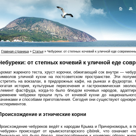
Главная страница
»
Статьи
» Чебуреки: от степных кочевий к уличной еде современн
Чебуреки: от степных кочевий к уличной еде сов
Аромат жареного теста, хруст корочки, обжигающий сок внутри — чебу
символов уличной кухни на постсоветском пространстве. Эти полум
встретить на вокзалах, в придорожных кафе, на рынках и фудкортах.
богатая история, культурные пересечения и гастрономическая эволюц
элемент фастфуда, когда-то было блюдом кочевых народов, адаптир
временем чебуреки прошли путь от кочевой кухни до национального
начинками и способами приготовления. Сегодня они существуют одноврем
экспериментов.
Происхождение и этнические корни
Происхождение чебуреков ведёт к народам Крыма и Причерноморья, в п
«чебурек» происходит от крымскотатарского çibörek, что означает 
Изначально это было блюдо, приспособленное к кочевому образу жизн