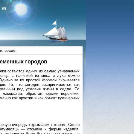
ых городов
ременных городов
реки остаются одним из самых узнаваемых
есяцы с начинкой из мяса и лука можно
 Однако за их простой формой скрывается
ия. То, что сегодня воспринимается как
ованным под условия жизни в седле. Со
 лакомства, обрастая новыми версиями,
енно как архетип и как объект кулинарных
ервую очередь к крымским татарам. Слово
«полумесяц» — отсылка к форме изделия.
и: его можно было быстро приготовить на