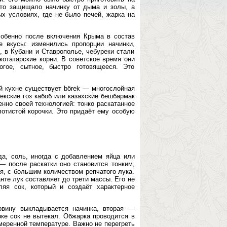
есто защищало начинку от дыма и золы, а
х условиях, где не было печей, жарка на
обенно после включения Крыма в состав
 вкусы: изменились пропорции начинки,
, в Кубани и Ставрополье, чебуреки стали
отатарские корни. В советское время они
гое, сытное, быстро готовящееся. Это
ой кухне существует börek — многослойная
екские гоз кабоб или казахские бешбармак
нно своей технологией: тонко раскатанное
лотистой корочки. Это придаёт ему особую
ода, соль, иногда с добавлением яйца или
— после раскатки оно становится тонким,
я, с большим количеством репчатого лука.
нте лук составляет до трети массы. Его не
яя сок, который и создаёт характерное
ловину выкладывается начинка, вторая —
ке сок не вытекал. Обжарка проводится в
меренной температуре. Важно не перегреть