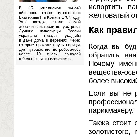
испортить в
В 15 миллионов рублей
обошлось казне путешествие
желтоватый от
Екатерины II в Крым в 1787 году.
Эта поездка стала самой
дорогой в истории полуострова.
Как прави
Лучшие живописцы России
украшали города, усадьбы
и даже дома в деревнях, через
Когда вы буд
которые проходил путь царицы.
Для путешествия потребовалось
обратить вни
более 10 тысяч лошадей
и более 5 тысяч извозчиков.
Почему имен
вещества-ос
более высокий
Если вы не р
профессионал
парикмахеру.
Также стоит 
золотистого,