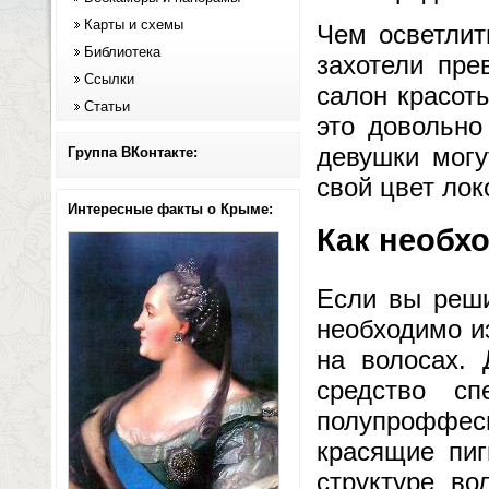
Карты и схемы
Чем осветлит
Библиотека
захотели пре
Ссылки
салон красот
Статьи
это довольно
девушки могу
Группа ВКонтакте:
свой цвет лок
Интересные факты о Крыме:
Как необх
Если вы реши
необходимо и
на волосах. 
средство сп
полупроффес
красящие пиг
структуре во