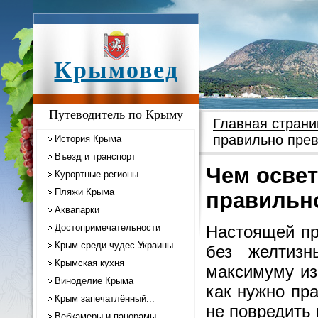
Крымовед
Путеводитель по Крыму
Главная страни
правильно прев
История Крыма
Въезд и транспорт
Чем освет
Курортные регионы
Пляжи Крыма
правильно
Аквапарки
Достопримечательности
Настоящей пр
Крым среди чудес Украины
без желтизн
Крымская кухня
максимуму из
Виноделие Крыма
как нужно пр
Крым запечатлённый...
не повредить 
Вебкамеры и панорамы