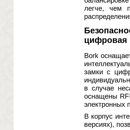
балансировк
легче, чем 
распределения
Безопаснос
цифровая 
Bork оснащае
интеллектуал
замки с цифр
индивидуальн
в случае нес
оснащены RFI
электронных п
В корпус инт
версиях), по