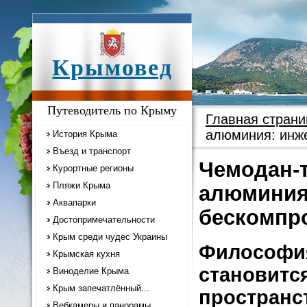
Крымовед
Путеводитель по Крыму
Главная страни
алюминия: инж
История Крыма
Въезд и транспорт
Чемодан-т
Курортные регионы
Пляжи Крыма
алюминия
Аквапарки
бескомпр
Достопримечательности
Крым среди чудес Украины
Философия
Крымская кухня
становитс
Виноделие Крыма
Крым запечатлённый...
пространс
Вебкамеры и панорамы