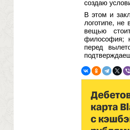
создаю услов
В этом и зак
логотипе, не 
вещью стои
философия; н
перед выле
подтверждаеш