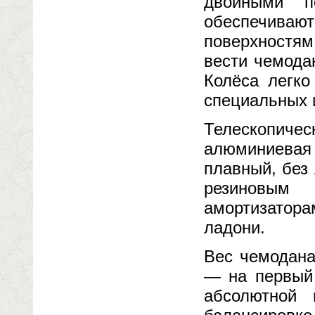
двойными п
обеспечиваю
поверхностям
вести чемода
Колёса легк
специальных 
Телескопич
алюминиевая 
плавный, без
резиновым
амортизатора
ладони.
Вес чемодана
— на первый 
абсолютной 