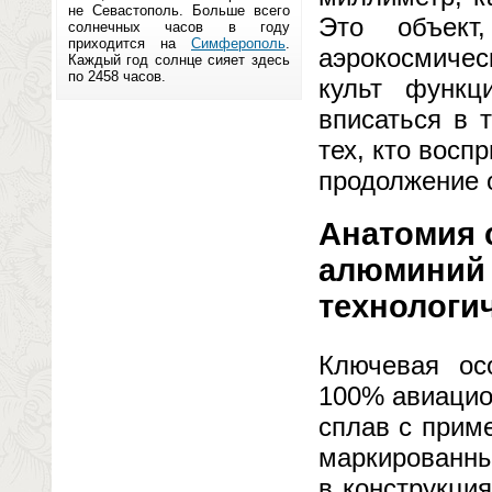
не Севастополь. Больше всего
Это объект
солнечных часов в году
приходится на
Симферополь
.
аэрокосмичес
Каждый год солнце сияет здесь
по 2458 часов.
культ функц
вписаться в 
тех, кто восп
продолжение 
Анатомия 
алюминий —
технологи
Ключевая ос
100% авиацио
сплав с прим
маркированны
в конструкци