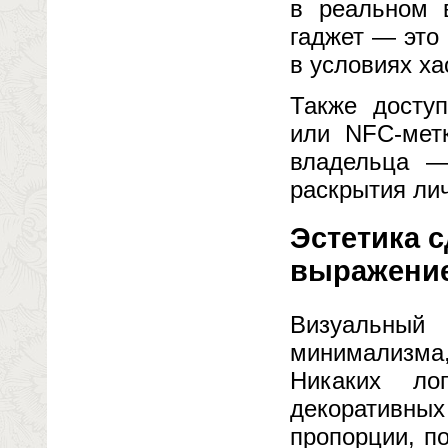
в реальном 
гаджет — это 
в условиях ха
Также досту
или NFC-мет
владельца —
раскрытия ли
Эстетика 
выражени
Визуальный
минимализма
Никаких ло
декоративны
пропорции, п