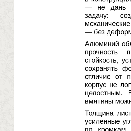
— не дань п
задачу: со
механические
— без деформа
Алюминий обл
прочность 
стойкость, у
сохранять ф
отличие от 
корпус не ло
целостным. 
вмятины можно
Толщина лист
усиленные уг
по кромкам 