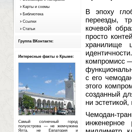
Карты и схемы
В эпоху гло
Библиотека
переезды, т
Ссылки
кочевой обра
Статьи
просто конте
Группа ВКонтакте:
хранилище ц
идентичности
Интересные факты о Крыме:
компромисс —
функциональн
с его чемода
этого компро
созданный для
ни эстетикой,
Чемодан-тран
инженерное 
Самый солнечный город
полуострова — не жемчужина
миллиметр, к
Ялта, не Евпатория и