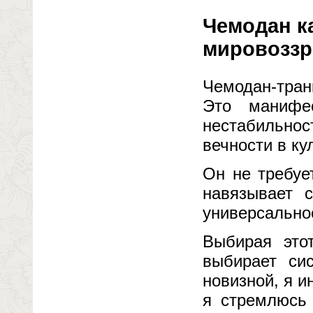
Чемодан к
мировоззр
Чемодан-тран
Это манифе
нестабильнос
вечности в ку
Он не требуе
навязывает 
универсально
Выбирая это
выбирает си
новизной, я 
я стремлюсь