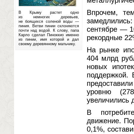
металлургиче
Впрочем, тем
В Крыму растет одно
из немногих деревьев,
замедлились: 
не боящихся соленой воды —
пиния. Ветви пинии склоняются
сентябре — 1
почти над водой. К слову, папа
Карло сделал Пиноккио именно
рекордные 22
из пинии, имя которой и дал
своему деревянному мальчику.
На рынке ипо
404 млрд руб
новых ипоте
поддержкой. 
предоставили
уровню (27
увеличились 
В потребит
движение. По
0,1%, состав