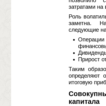
позволило 
затратами на 
Роль волатил
заметна. Н
следующие на
Операции 
финансовы
Дивиденды
Прирост о
Таким образо
определяют 
итоговую при
Совокупны
капитала