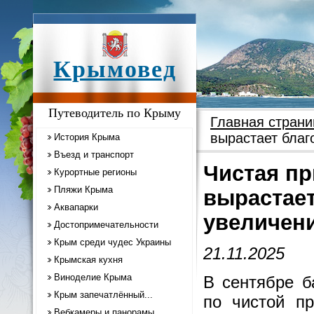
Крымовед
Путеводитель по Крыму
Главная страни
вырастает благ
История Крыма
Въезд и транспорт
Чистая пр
Курортные регионы
Пляжи Крыма
вырастает
Аквапарки
увеличен
Достопримечательности
Крым среди чудес Украины
21.11.2025
Крымская кухня
Виноделие Крыма
В сентябре б
Крым запечатлённый...
по чистой п
Вебкамеры и панорамы