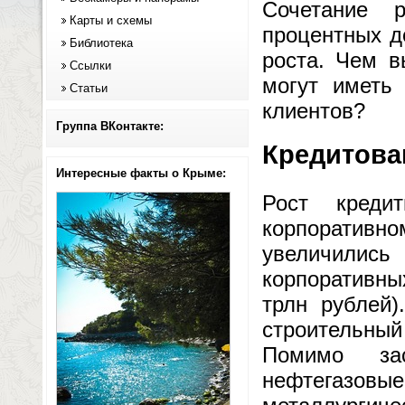
Сочетание 
Карты и схемы
процентных д
Библиотека
роста. Чем в
Ссылки
могут иметь 
Статьи
клиентов?
Группа ВКонтакте:
Кредитова
Интересные факты о Крыме:
Рост креди
корпоративн
увеличилис
корпоративны
трлн рублей
строительный
Помимо зас
нефтегазо