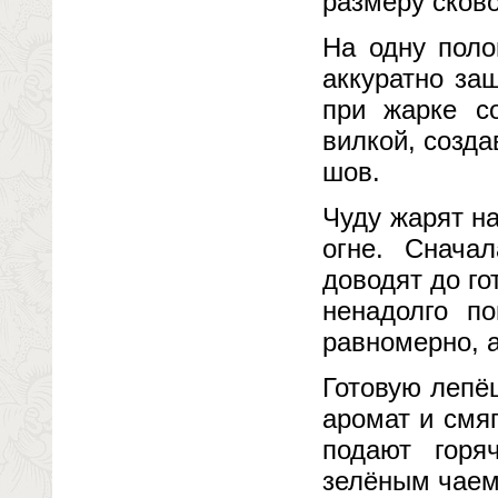
размеру сков
На одну поло
аккуратно за
при жарке с
вилкой, созд
шов.
Чуду жарят на
огне. Снача
доводят до го
ненадолго п
равномерно, а
Готовую лепё
аромат и смяг
подают горя
зелёным чаем