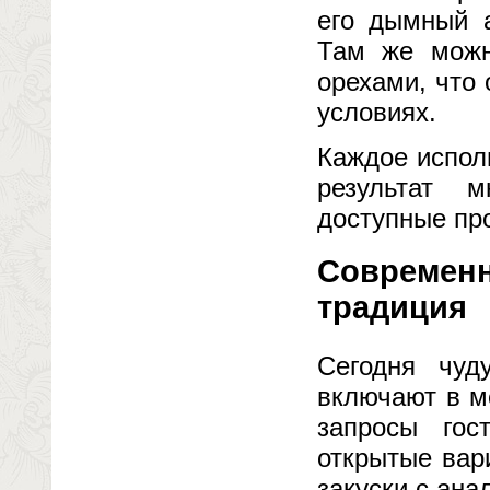
его дымный 
Там же можн
орехами, что
условиях.
Каждое испол
результат м
доступные пр
Современн
традиция
Сегодня чуд
включают в м
запросы гос
открытые вар
закуски с ан