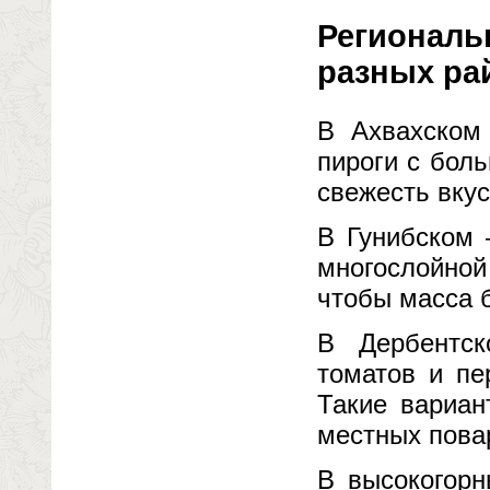
Региональ
разных ра
В Ахвахском 
пироги с бол
свежесть вкус
В Гунибском 
многослойной
чтобы масса б
В Дербентск
томатов и пе
Такие вариан
местных пова
В высокогорн