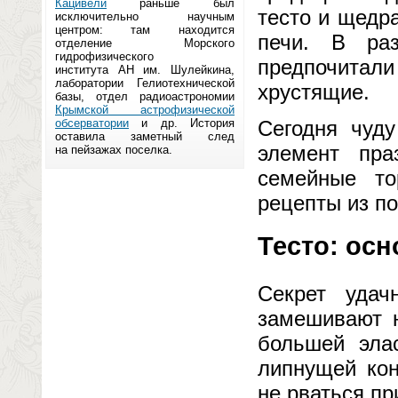
Кацивели
раньше был
тесто и щедр
исключительно научным
центром: там находится
печи. В ра
отделение Морского
гидрофизического
предпочитал
института АН им. Шулейкина,
лаборатории Гелиотехнической
хрустящие.
базы, отдел радиоастрономии
Крымской астрофизической
обсерватории
и др. История
Сегодня чуд
оставила заметный след
элемент пра
на пейзажах поселка.
семейные то
рецепты из по
Тесто: ос
Секрет удач
замешивают н
большей эла
липнущей кон
не рваться п