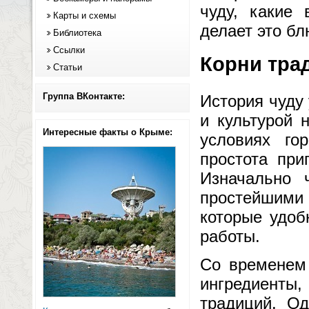
чуду, какие 
Карты и схемы
делает это б
Библиотека
Ссылки
Корни тра
Статьи
Группа ВКонтакте:
История чуду 
и культурой 
Интересные факты о Крыме:
условиях го
простота при
Изначально 
простейшим
которые удоб
работы.
Со временем 
ингредиент
традиций. О