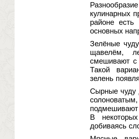
Разнообразие
кулинарных п
районе есть
основных нап
Зелёные чуду
щавелём, л
смешивают с 
Такой вариа
зелень появля
Сырные чуду 
солоноватым,
подмешивают 
В некоторых
добиваясь сло
Мясные вар