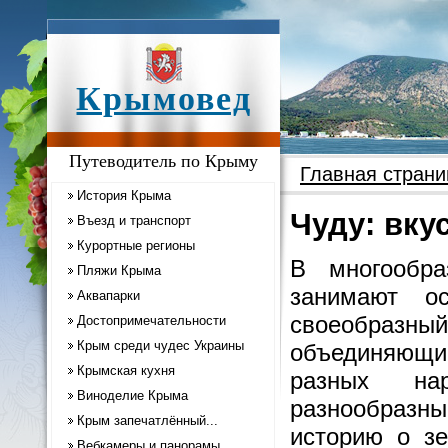
Крымовед
Путеводитель по Крыму
Главная страни
История Крыма
Чуду: вку
Въезд и транспорт
Курортные регионы
В многообра
Пляжи Крыма
занимают о
Аквапарки
своеобразный
Достопримечательности
Крым среди чудес Украины
объединяющи
Крымская кухня
разных на
Виноделие Крыма
разнообразны
Крым запечатлённый...
историю о зе
Вебкамеры и панорамы