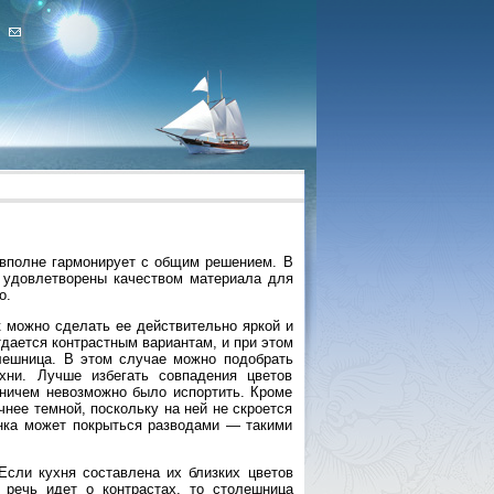
 вполне гармонирует с общим решением. В
е удовлетворены качеством материала для
о.
к можно сделать ее действительно яркой и
тдается контрастным вариантам, и при этом
олешница. В этом случае можно подобрать
хни. Лучше избегать совпадения цветов
ничем невозможно было испортить. Кроме
чнее темной, поскольку на ней не скроется
енка может покрыться разводами — такими
Если кухня составлена их близких цветов
 речь идет о контрастах, то столешница