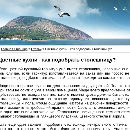
Главная страница
»
Статьи
» Цветные кухни - как подобрать столешницу?
Цветные кухни - как подобрать столешницу?
Если цветной кухонный гарнитур уже имеет столешницу, наверняка она
том случае, если гарнитур изготавливается на заказ или вы просто н
столешницы, подбирать оптимальный вариант приходится самостоятельн
Чаще всего цветная кухня на деле оказывается двухцветной. Только та
при этом не сойти с ума в таком помещении. Чаще всего предпочтение о
действовать не всегда понятно, какого именно цвета должна быть ст
столешницу, идентичную по оттенку одному из основных цветов ку
столешницы и пола, чтобы ощущение чистоты на рабочей поверхности 
того, исходите из требований практичности. Светлая столешница гигиени
ни одно пятно или загрязнение. Столешница насыщенного темного отт
бывают столешницы из глянцевого пластика, цветного стекла и акрила.
Есть еще один вариант: подобрать столешницу нейтрального оттенка. 
спектра, то оттенок может быть близким к основному тону. Если же