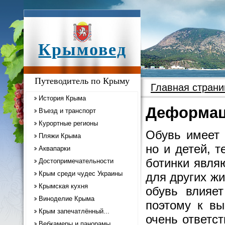
Крымовед
Путеводитель по Крыму
Главная страни
История Крыма
Деформац
Въезд и транспорт
Курортные регионы
Обувь имеет 
Пляжи Крыма
но и детей, 
Аквапарки
ботинки явля
Достопримечательности
Крым среди чудес Украины
для других ж
Крымская кухня
обувь влияе
Виноделие Крыма
поэтому к вы
Крым запечатлённый...
очень ответст
Вебкамеры и панорамы