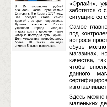
«Орлайн», уж
В 15 миллионов рублей
заботятся о 
обошлось казне путешествие
Екатерины II в Крым в 1787 году.
ситуацию со с
Эта поездка стала самой
дорогой в истории полуострова.
Лучшие живописцы России
Самое главн
украшали города, усадьбы
и даже дома в деревнях, через
под контроле
которые проходил путь царицы.
Для путешествия потребовалось
вопросе прос
более 10 тысяч лошадей
обувь можно
и более 5 тысяч извозчиков.
магазинах, н
качества, та
чтобы впосл
данного маг
сертифициров
изготавливает
Здесь можно 
маленьких де