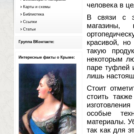
человека в ц
Карты и схемы
Библиотека
В связи с э
Ссылки
магазины, 
Статьи
ортопедическ
красивой, но
Группа ВКонтакте:
такую проду
Интересные факты о Крыме:
некоторым лю
паре туфлей 
лишь настоящ
Стоит отмети
стоить такж
изготовления
особые тех
материалы. У
так как для э