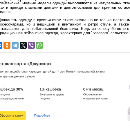
"пейзанские" модные модели одежды выполняются из натуральных ткане
Как и прежде главными цветами и цветом-основой для принтов остают
зелени.
Дополнять одежду в крестьянском стиле актуально не только плетены
аксессуарами, но и вещицами в винтажном и ретро стиле, а также
открывается для любительницей бохо-шика. Ведь за основу богемного
традиционная пейзанская одежда, характерная для "базового" сельского 