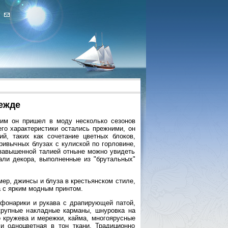
дежде
аким он пришел в моду несколько сезонов
его характеристики остались прежними, он
й, таких как сочетание цветных блоков,
ривычных блузах с кулиской по горловине,
 завышенной талией отныне можно увидеть
тали декора, выполненные из "брутальных"
мер, джинсы и блуза в крестьянском стиле,
 с ярким модным принтом.
фонарики и рукава с драпирующей патой,
 крупные накладные карманы, шнуровка на
о кружева и мережки, кайма, многоярусные
и одноцветная в тон ткани. Традиционно