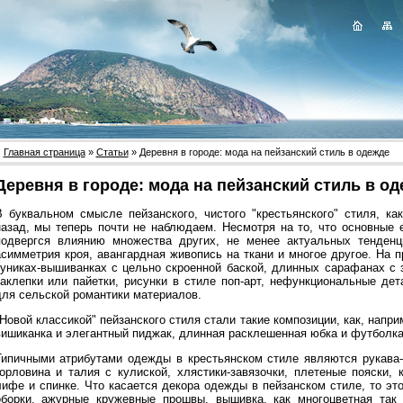
Главная страница
»
Статьи
» Деревня в городе: мода на пейзанский стиль в одежде
Деревня в городе: мода на пейзанский стиль в о
В буквальном смысле пейзанского, чистого "крестьянского" стиля, к
назад, мы теперь почти не наблюдаем. Несмотря на то, что основные 
подвергся влиянию множества других, не менее актуальных тенденци
асимметрия кроя, авангардная живопись на ткани и многое другое. На п
туниках-вышиванках с цельно скроенной баской, длинных сарафанах с
заклепки или пайетки, рисунки в стиле поп-арт, нефункциональные де
для сельской романтики материалов.
Новой классикой" пейзанского стиля стали такие композиции, как, напри
вишиканка и элегантный пиджак, длинная расклешенная юбка и футболка
Типичными атрибутами одежды в крестьянском стиле являются рукава-
горловина и талия с кулиской, хлястики-завязочки, плетеные пояски,
лифе и спинке. Что касается декора одежды в пейзанском стиле, то эт
оборки, ажурные кружевные прошвы, вышивка, как многоцветная так 