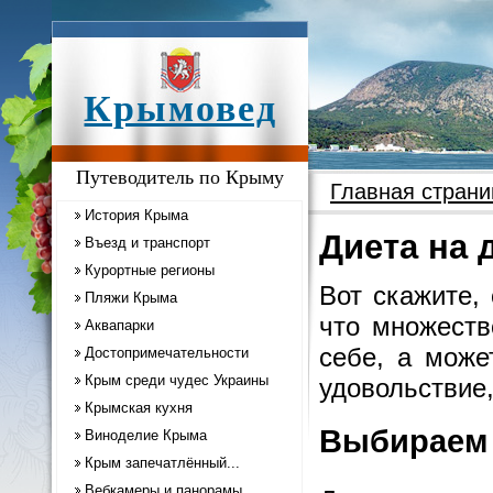
Крымовед
Путеводитель по Крыму
Главная страни
История Крыма
Диета на 
Въезд и транспорт
Курортные регионы
Вот скажите,
Пляжи Крыма
что множеств
Аквапарки
себе, а може
Достопримечательности
Крым среди чудес Украины
удовольствие,
Крымская кухня
Выбираем
Виноделие Крыма
Крым запечатлённый...
Вебкамеры и панорамы