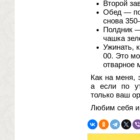
Второй за
Обед — по
снова 350
Полдник —
чашка зеле
Ужинать, к
00. Это м
отварное 
Как на меня, 
а если по у
только ваш ор
Любим себя и