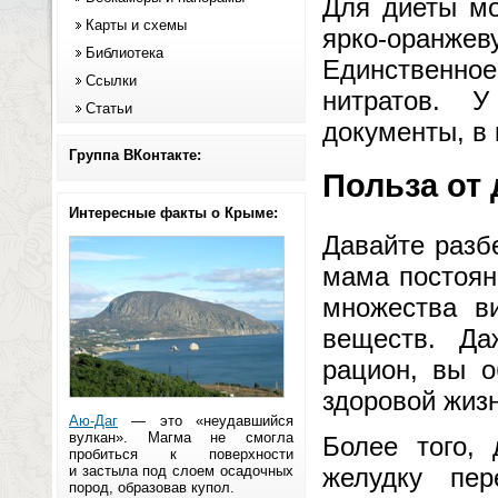
Для диеты мо
Карты и схемы
ярко-оранже
Библиотека
Единственное
Ссылки
нитратов. 
Статьи
документы, в 
Группа ВКонтакте:
Польза от
Интересные факты о Крыме:
Давайте разб
мама постоян
множества в
веществ. Да
рацион, вы 
здоровой жизн
Аю-Даг
— это «неудавшийся
вулкан». Магма не смогла
Более того, 
пробиться к поверхности
и застыла под слоем осадочных
желудку пе
пород, образовав купол.