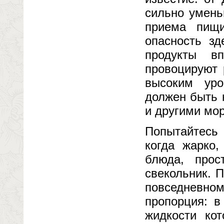
сильно умень
приема пищ
опасность з
продукты в
провоцируют 
высоким уро
должен быть 
и другими мо
Попытайтесь
когда жарко,
блюда, прос
свекольник. 
повседневн
пропорция: 
жидкости ко