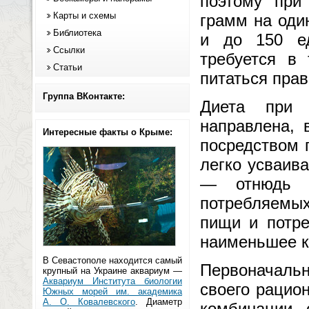
поэтому при
Карты и схемы
грамм на оди
Библиотека
и до 150 ед
Ссылки
требуется в
Статьи
питаться прав
Группа ВКонтакте:
Диета при 
направлена, 
Интересные факты о Крыме:
посредством 
легко усваива
— отнюдь н
потребляемых
пищи и потре
наименьшее ко
В Севастополе находится самый
Первоначальн
крупный на Украине аквариум —
Аквариум Института биологии
своего рацио
Южных морей им. академика
А. О. Ковалевского
. Диаметр
комбинации 