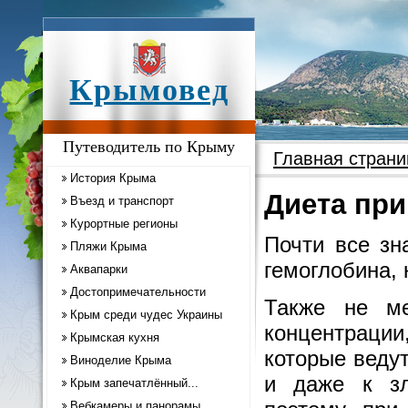
Крымовед
Путеводитель по Крыму
Главная страни
История Крыма
Диета пр
Въезд и транспорт
Курортные регионы
Почти все зн
Пляжи Крыма
гемоглобина, 
Аквапарки
Достопримечательности
Также не ме
Крым среди чудес Украины
концентрации
Крымская кухня
которые веду
Виноделие Крыма
и даже к зл
Крым запечатлённый...
Вебкамеры и панорамы