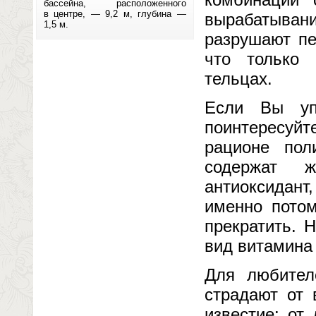
бассейна, расположенного
в центре, — 9,2 м, глубина —
вырабатыван
1,5 м.
разрушают пе
что только 
тельцах.
Если Вы уп
поинтересуйт
рационе пол
содержат ж
антиоксидант
именно потом
прекратить. 
вид витамина 
Для любител
страдают от 
известие: от