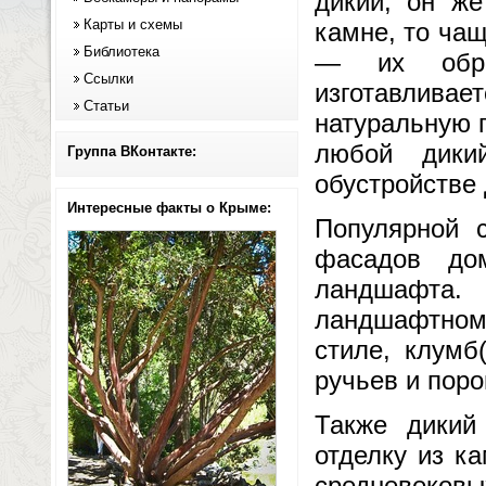
дикий, он же
Карты и схемы
камне, то чащ
Библиотека
— их обраб
Ссылки
изготавлива
Статьи
натуральную 
любой дики
Группа ВКонтакте:
обустройстве
Интересные факты о Крыме:
Популярной 
фасадов до
ландшафта.
ландшафтном 
стиле, клумб
ручьев и поро
Также дикий
отделку из к
средневеков