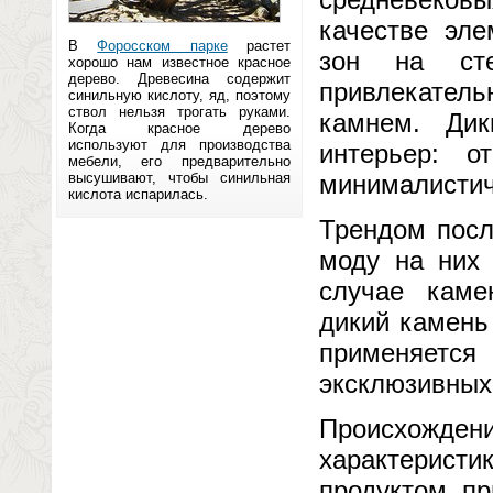
качестве эле
В
Форосском парке
растет
зон на сте
хорошо нам известное красное
дерево. Древесина содержит
привлекатель
синильную кислоту, яд, поэтому
ствол нельзя трогать руками.
камнем. Ди
Когда красное дерево
используют для производства
интерьер: о
мебели, его предварительно
высушивают, чтобы синильная
минималистич
кислота испарилась.
Трендом посл
моду на них 
случае каме
дикий камень
применяетс
эксклюзивных
Происхожде
характеристи
продуктом пр