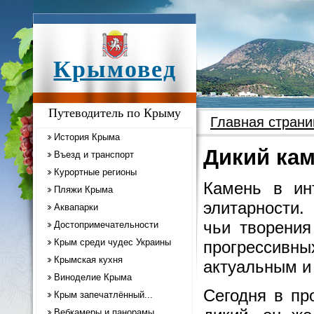
Крымовед
Путеводитель по Крыму
Главная страни
История Крыма
Дикий ка
Въезд и транспорт
Курортные регионы
Камень в ин
Пляжи Крыма
элитарности.
Аквапарки
чьи творения
Достопримечательности
Крым среди чудес Украины
прогрессив
Крымская кухня
актуальным и
Виноделие Крыма
Сегодня в пр
Крым запечатлённый...
Вебкамеры и панорамы