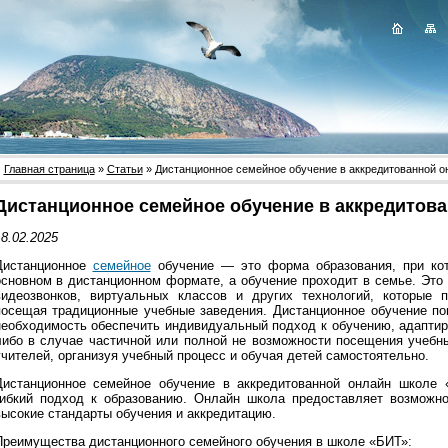
Главная страница
»
Статьи
» Дистанционное семейное обучение в аккредитованной 
Дистанционное семейное обучение в аккредитов
8.02.2025
Дистанционное
семейное
обучение — это форма образования, при кот
основном в дистанционном формате, а обучение проходит в семье. Это
видеозвонков, виртуальных классов и других технологий, которые 
посещая традиционные учебные заведения. Дистанционное обучение по
необходимость обеспечить индивидуальный подход к обучению, адаптир
либо в случае частичной или полной не возможности посещения учебн
учителей, организуя учебный процесс и обучая детей самостоятельно.
Дистанционное семейное обучение в аккредитованной онлайн школе 
гибкий подход к образованию. Онлайн школа предоставляет возможно
высокие стандарты обучения и аккредитацию.
Преимущества дистанционного семейного обучения в школе «БИТ»: