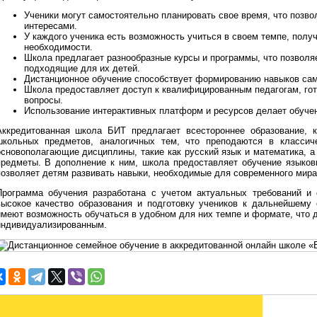
Ученики могут самостоятельно планировать свое время, что позво
интересами.
У каждого ученика есть возможность учиться в своем темпе, полу
необходимости.
Школа предлагает разнообразные курсы и программы, что позволя
подходящие для их детей.
Дистанционное обучение способствует формированию навыков само
Школа предоставляет доступ к квалифицированным педагогам, гот
вопросы.
Использование интерактивных платформ и ресурсов делает обуче
Аккредитованная школа БИТ предлагает всестороннее образование, 
школьных предметов, аналогичных тем, что преподаются в классич
основополагающие дисциплины, такие как русский язык и математика, а
предметы. В дополнение к ним, школа предоставляет обучение языко
позволяет детям развивать навыки, необходимые для современного мира
Программа обучения разработана с учетом актуальных требований и с
высокое качество образования и подготовку учеников к дальнейшему
имеют возможность обучаться в удобном для них темпе и формате, что д
индивидуализированным.