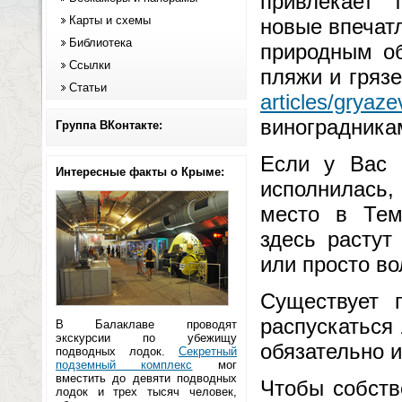
привлекает 
Карты и схемы
новые впечатл
Библиотека
природным об
Ссылки
пляжи и гряз
Статьи
articles/gryaz
виноградникам
Группа ВКонтакте:
Если у Вас 
Интересные факты о Крыме:
исполнилась,
место в Тем
здесь растут
или просто в
Существует 
распускаться 
В Балаклаве проводят
экскурсии по убежищу
обязательно и
подводных лодок.
Секретный
подземный комплекс
мог
вместить до девяти подводных
Чтобы собств
лодок и трех тысяч человек,