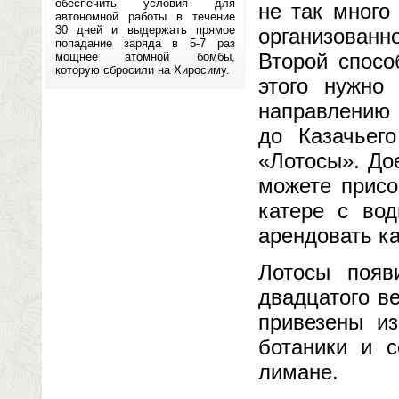
обеспечить условия для
не так много
автономной работы в течение
30 дней и выдержать прямое
организованно
попадание заряда в 5-7 раз
Второй спосо
мощнее атомной бомбы,
которую сбросили на Хиросиму.
этого нужно
направлению 
до Казачьег
«Лотосы». До
можете присо
катере с вод
арендовать ка
Лотосы появ
двадцатого в
привезены из
ботаники и 
лимане.