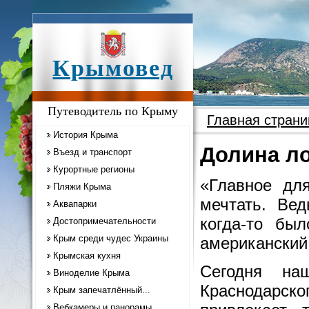
Крымовед
Путеводитель по Крыму
Главная страни
История Крыма
Долина ло
Въезд и транспорт
Курортные регионы
«Главное дл
Пляжи Крыма
мечтать. Вед
Аквапарки
когда-то бы
Достопримечательности
Крым среди чудес Украины
американский 
Крымская кухня
Сегодня на
Виноделие Крыма
Краснодарск
Крым запечатлённый...
Вебкамеры и панорамы