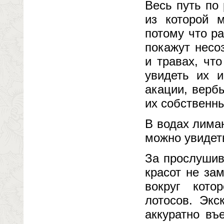
Весь путь по
из которой м
потому что р
покажут несо
и травах, чт
увидеть их и
акации, вербы
их собственн
В водах лима
можно увидет
За прослушив
красот не за
вокруг кото
лотосов. Экс
аккуратно въ