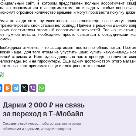
официальный сайт, в котором представлен полный ассортимент симф
только ознакомиться с ассортиментом, но и задать любые вопросы э
экономят огромное количество времени и могут произвести покупку даже 
Если же люди хотят путешествовать на велосипеде, но не могут прио
отремонтировать свой старый велосипед. Причем в решении данного вопр
своим посетителям огромный ассортимент запчастей. Только не стоит 
нет нужной детали, необходимо просто связаться с сотрудниками маг
помочь.
Необходимо отметить, что ассортимент постоянно обновляется. Поэто
можно чаще, доя того чтобы не упустить шанс купить какую-нибудь н
низкой стоимости. Ведь здесь довольно часто проводят различные акц
велосипеды, но и на гироскутеры. Еще одним достоинством этого магази
платежных карт принимают еще и электронные кошельки.