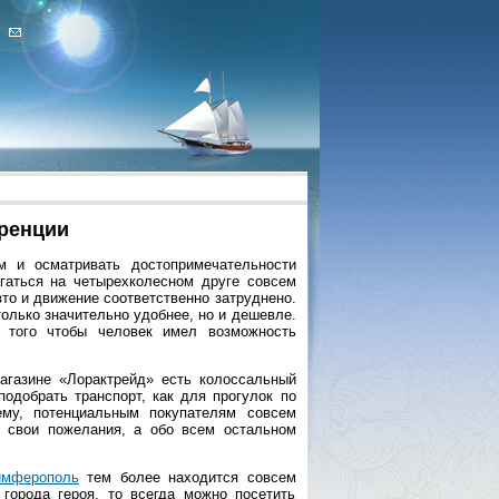
уренции
м и осматривать достопримечательности
игаться на четырехколесном друге совсем
вто и движение соответственно затруднено.
только значительно удобнее, но и дешевле.
 того чтобы человек имел возможность
магазине «Лорактрейд» есть колоссальный
одобрать транспорт, как для прогулок по
ему, потенциальным покупателям совсем
ь свои пожелания, а обо всем остальном
имферополь
тем более находится совсем
города героя, то всегда можно посетить