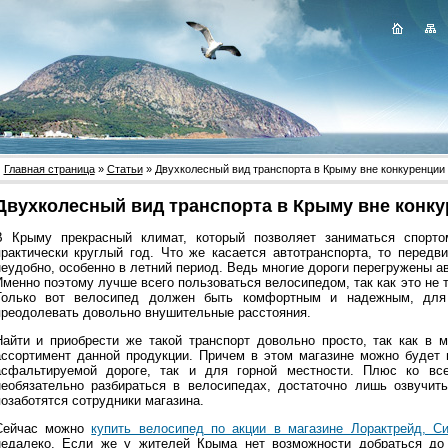
Главная страница
»
Статьи
» Двухколесный вид транспорта в Крыму вне конкуренции
Двухколесный вид транспорта в Крыму вне конк
В Крыму прекрасный климат, который позволяет заниматься спорто
практически круглый год. Что же касается автотранспорта, то передв
неудобно, особенно в летний период. Ведь многие дороги перегружены а
Именно поэтому лучше всего пользоваться велосипедом, так как это не 
Только вот велосипед должен быть комфортным и надежным, для
преодолевать довольно внушительные расстояния.
Найти и приобрести же такой транспорт довольно просто, так как в 
ассортимент данной продукции. Причем в этом магазине можно будет п
асфальтируемой дороге, так и для горной местности. Плюс ко вс
необязательно разбираться в велосипедах, достаточно лишь озвучит
позаботятся сотрудники магазина.
Сейчас можно
купить велосипед по акции в магазине Лорактрейд, С
недалеко. Если же у жителей Крыма нет возможности добраться до 