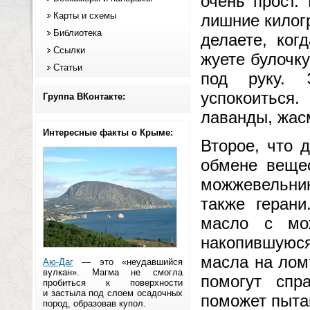
очень прост.
Карты и схемы
лишние килогр
Библиотека
делаете, ког
Ссылки
жуете булочку
Статьи
под руку. 
успокоиться
Группа ВКонтакте:
лаванды, жасм
Интересные факты о Крыме:
Второе, что 
обмене веще
можжевельни
также герани
масло с мо
накопившуюс
масла на лом
Аю-Даг
— это «неудавшийся
вулкан». Магма не смогла
помогут спр
пробиться к поверхности
и застыла под слоем осадочных
поможет пыта
пород, образовав купол.