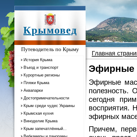
Крымовед
Путеводитель по Крыму
Главная страни
История Крыма
Эфирные 
Въезд и транспорт
Курортные регионы
Эфирные масл
Пляжи Крыма
полезность. 
Аквапарки
сегодня при
Достопримечательности
Крым среди чудес Украины
восприятия. 
Крымская кухня
эфирных масе
Виноделие Крыма
Причем, перв
Крым запечатлённый...
Вебкамеры и панорамы