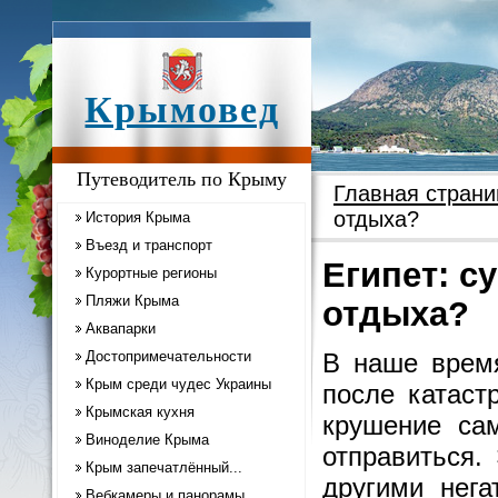
Крымовед
Путеводитель по Крыму
Главная страни
отдыха?
История Крыма
Въезд и транспорт
Египет: с
Курортные регионы
Пляжи Крыма
отдыха?
Аквапарки
Достопримечательности
В наше время
Крым среди чудес Украины
после катаст
Крымская кухня
крушение сам
Виноделие Крыма
отправиться.
Крым запечатлённый...
другими нег
Вебкамеры и панорамы