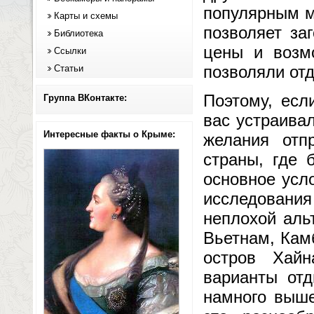
популярным м
Карты и схемы
позволяет за
Библиотека
цены и возм
Ссылки
позволяли от
Статьи
Поэтому, есл
Группа ВКонтакте:
вас устраива
Интересные факты о Крыме:
желания отп
страны, где 
основное усл
исследовани
неплохой аль
Вьетнам, Кам
остров Хай
варианты от
намного выше