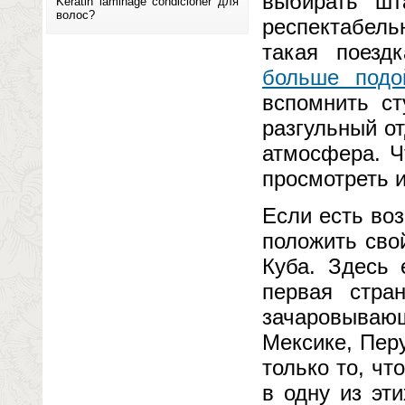
выбирать шт
Keratin laminage condicioner для
волос?
респектабельн
такая поезд
больше подо
вспомнить ст
разгульный о
атмосфера. Ч
просмотреть 
Если есть во
положить сво
Куба. Здесь 
первая стра
зачаровыва
Мексике, Пер
только то, чт
в одну из эт