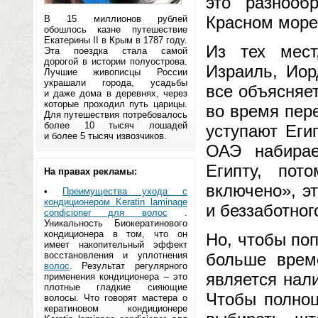
это разнооб
Красном море
В 15 миллионов рублей
обошлось казне путешествие
Екатерины II в Крым в 1787 году.
Из тех мест
Эта поездка стала самой
дорогой в истории полуострова.
Израиль, Ио
Лучшие живописцы России
украшали города, усадьбы
все объясняе
и даже дома в деревнях, через
которые проходил путь царицы.
во время пере
Для путешествия потребовалось
более 10 тысяч лошадей
уступают Еги
и более 5 тысяч извозчиков.
ОАЭ набирае
Египту, пот
На правах рекламы:
включено», э
•
Преимущества ухода с
кондиционером Keratin laminage
и беззаботног
condicioner для волос
.
Уникальность Биокератинового
кондиционера в том, что он
Но, чтобы по
имеет накопительный эффект
восстановления и уплотнения
больше врем
волос
. Результат регулярного
является нал
применения кондиционера – это
плотные гладкие сияющие
Чтобы полноц
волосы. Что говорят мастера о
кератиновом кондиционере