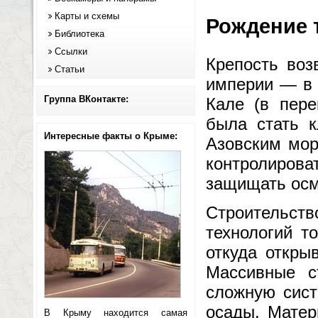
Карты и схемы
Рождение 
Библиотека
Ссылки
Крепость воз
Статьи
империи — в 
Группа ВКонтакте:
Кале (в пере
была стать 
Интересные факты о Крыме:
Азовским мор
контролиров
защищать осм
Строительств
технологий т
откуда откры
Массивные с
сложную сист
осады. Матер
В Крыму находится самая