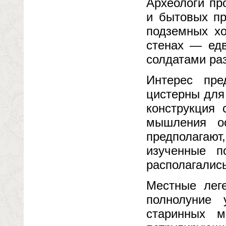
Археологи пр
и бытовых пр
подземных хо
стенах — едв
солдатами ра
Интерес пре
цистерны для
конструкция 
мышления ос
предполагают
изученные п
располагалис
Местные леге
полнолуние 
старинных 