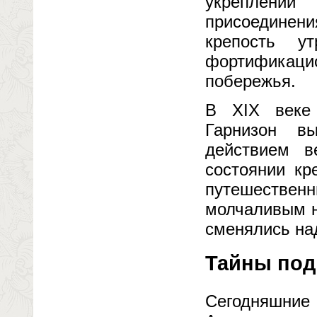
укреплении
присоединен
крепость у
фортификацио
побережья.
В XIX веке 
Гарнизон в
действием в
состоянии кр
путешестве
молчаливым н
сменялись на
Тайны под
Сегодняшни