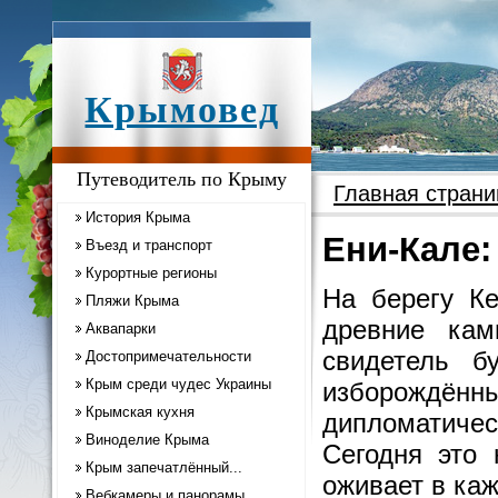
Крымовед
Путеводитель по Крыму
Главная страни
История Крыма
Ени-Кале:
Въезд и транспорт
Курортные регионы
На берегу Ке
Пляжи Крыма
древние кам
Аквапарки
свидетель б
Достопримечательности
Крым среди чудес Украины
изборождён
Крымская кухня
дипломатиче
Виноделие Крыма
Сегодня это 
Крым запечатлённый...
оживает в каж
Вебкамеры и панорамы