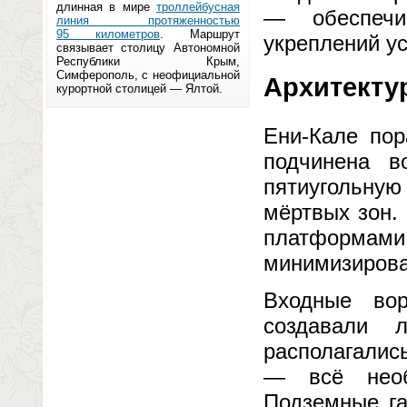
длинная в мире
троллейбусная
— обеспечи
линия протяженностью
95 километров
. Маршрут
укреплений у
связывает столицу Автономной
Республики Крым,
Симферополь, с неофициальной
Архитекту
курортной столицей — Ялтой.
Ени-Кале пор
подчинена в
пятиугольную 
мёртвых зон.
платформа
минимизирова
Входные вор
создавали 
располагалис
— всё необ
Подземные га