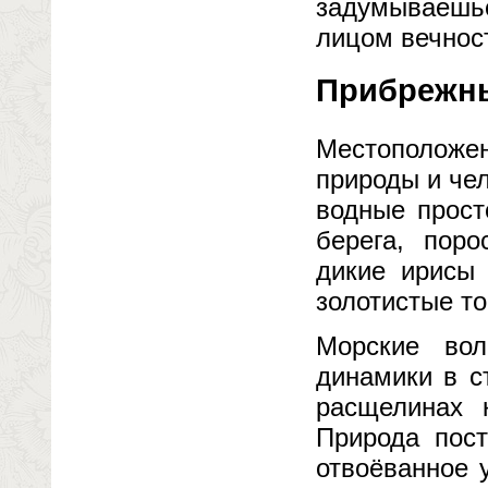
задумываешь
лицом вечнос
Прибрежны
Местополож
природы и че
водные прост
берега, пор
дикие ирисы
золотистые то
Морские во
динамики в с
расщелинах 
Природа пост
отвоёванное 