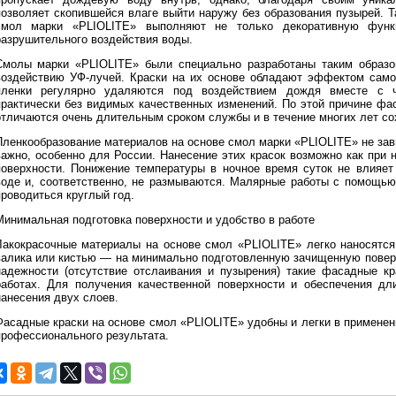
позволяет скопившейся влаге выйти наружу без образования пузырей. 
смол марки «PLIOLITE» выполняют не только декоративную функ
разрушительного воздействия воды.
Смолы марки «PLIOLITE» были специально разработаны таким образо
воздействию УФ-лучей. Краски на их основе обладают эффектом само
пленки регулярно удаляются под воздействием дождя вместе с ча
практически без видимых качественных изменений. По этой причине фа
отличаются очень длительным сроком службы и в течение многих лет со
Пленкообразование материалов на основе смол марки «PLIOLITE» не зави
важно, особенно для России. Нанесение этих красок возможно как при н
поверхности. Понижение температуры в ночное время суток не влияет
воде и, соответственно, не размываются. Малярные работы с помощью
проводиться круглый год.
Минимальная подготовка поверхности и удобство в работе
Лакокрасочные материалы на основе смол «PLIOLITE» легко наносят
валика или кистью — на минимально подготовленную зачищенную поверх
надежности (отсутствие отслаивания и пузырения) такие фасадные к
работах. Для получения качественной поверхности и обеспечения дли
нанесения двух слоев.
Фасадные краски на основе смол «PLIOLITE» удобны и легки в применен
профессионального результата.