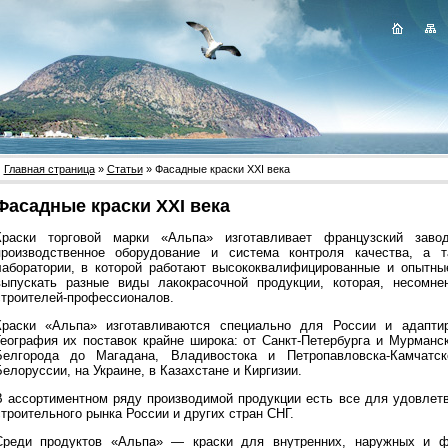
Главная страница
»
Статьи
» Фасадные краски XXI века
Фасадные краски XXI века
Краски торговой марки «Альпа» изготавливает французский зав
производственное оборудование и система контроля качества, а т
лаборатории, в которой работают высококвалифицированные и опытны
выпускать разные виды лакокрасочной продукции, которая, несомне
строителей-профессионалов.
Краски «Альпа» изготавливаются специально для России и адапти
География их поставок крайне широка: от Санкт-Петербурга и Мурманс
Белгорода до Магадана, Владивостока и Петропавловска-Камчатс
елоруссии, на Украине, в Казахстане и Киргизии.
В ассортиментном ряду производимой продукции есть все для удовлет
строительного рынка России и других стран СНГ.
Среди продуктов «Альпа» — краски для внутренних, наружных и ф