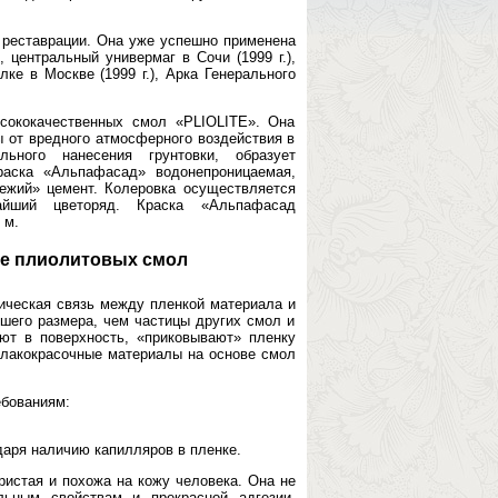
 реставрации. Она уже успешно применена
, центральный универмаг в Сочи (1999 г.),
ке в Москве (1999 г.), Арка Генерального
сококачественных смол «PLIOLITE». Она
ы от вредного атмосферного воздействия в
льного нанесения грунтовки, образует
раска «Альпафасад» водонепроницаемая,
ежий» цемент. Колеровка осуществляется
айший цветоряд. Краска «Альпафасад
 м.
ве плиолитовых смол
ическая связь между пленкой материала и
шего размера, чем частицы других смол и
ают в поверхность, «приковывают» пленку
у лакокрасочные материалы на основе смол
ебованиям:
даря наличию капилляров в пленке.
истая и похожа на кожу человека. Она не
льным свойствам и прекрасной адгезии,