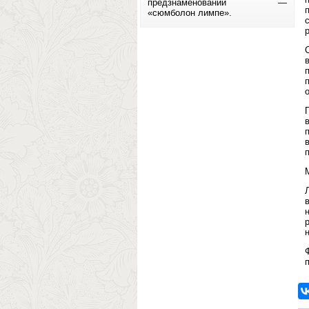
предзнаменований —
«сюмболон лимпе».