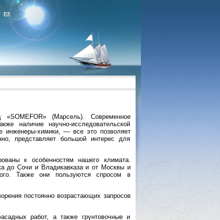
од «SOMEFOR» (Марсель). Современное
акже наличие научно-исследовательской
е инженеры-химики, — все это позволяет
нно, представляет большой интерес для
рованы к особенностям нашего климата.
ка до Сочи и Владикавказа и от Москвы и
кого. Также они пользуются спросом в
ворения постоянно возрастающих запросов
асадных работ, а также грунтовочные и