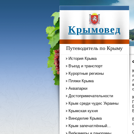
Крымовед
Путеводитель по Крыму
История Крыма
Въезд и транспорт
Курортные регионы
Пляжи Крыма
Аквапарки
Достопримечательности
Крым среди чудес Украины
Крымская кухня
Б
Виноделие Крыма
Крым запечатлённый...
Вебкамеры и панорамы