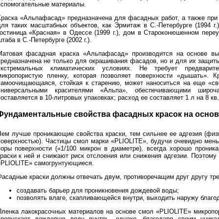
вспомогательные материалы.
Краска «Альпафасад» предназначена для фасадных работ, а также при
для таких масштабных объектов, как Эрмитаж в С.-Петербурге (1994 г.)
гостиница «Красная» в Одессе (1999 г.), дом в Староконюшенном переул
таба в С.-Петербурге (2002 г.).
Матовая фасадная краска «Альпафасад» производится на основе вы
предназначена не только для окрашивания фасадов, но и для их защит
экстремальных климатических условиях. Не требует предварите
микропористую пленку, которая позволяет поверхности «дышать». К
самоочищающаяся, стойкая к старению, может наноситься на еще «св
универсальными красителями «Альпа», обеспечивающими широч
оставляется в 10-литровых упаковках; расход ее составляет 1 л на 8 кв.
Фундаментальные свойства фасадных красок на осно
Чем лучше проникающие свойства краски, тем сильнее ее адгезия (физ
поверхностью). Частицы смол марки «PLIOLITE», будучи очевидно мень
поры поверхности («1/100 микрон в диаметре), всегда хорошо проник
краски к ней и снижают риск отслоения или снижения адгезии. Поэтом
«PLIOLITE» самогрунтующиеся.
Фасадные краски должны отвечать двум, противоречащим друг другу тр
создавать барьер для проникновения дождевой воды;
позволять влаге, скапливающейся внутри, выходить наружу благо
Пленка лакокрасочных материалов на основе смол «PLIOLITE» микропор
пропускает дождевую воду внутрь, однако, благодаря своим уника