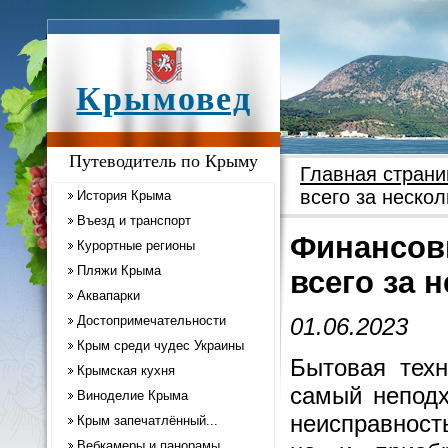
Крымовед
Путеводитель по Крыму
Главная страни
всего за неско
История Крыма
Въезд и транспорт
Финансов
Курортные регионы
Пляжи Крыма
всего за 
Аквапарки
Достопримечательности
01.06.2023
Крым среди чудес Украины
Бытовая техн
Крымская кухня
самый неподх
Виноделие Крыма
неисправност
Крым запечатлённый...
Вебкамеры и панорамы