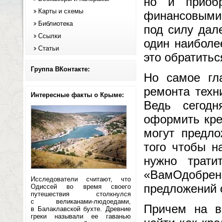
но и приоб
Карты и схемы
финансовыми
Библиотека
под силу дал
Ссылки
один наиболе
Статьи
это обратитьс
Группа ВКонтакте:
Но самое гл
ремонта техн
Интересные факты о Крыме:
Ведь сегодн
оформить кре
могут предло
того чтобы н
нужно трати
«ВамОдобрено
Исследователи считают, что
предложений 
Одиссей во время своего
путешествия столкнулся
с великанами-людоедами,
Причем на в
в Балаклавской бухте. Древние
греки называли ее гаванью