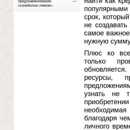
найти как кре
предзнаменований —
«сюмболон лимпе».
популярными
срок, которы
не создавать
самое важное
нужную сумму
Плюс ко все
только про
обновляется.
ресурсы, п
предложения
узнать не 
приобретении
необходимая
благодаря че
личного врем