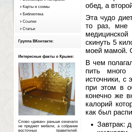
обед, а второ
Карты и схемы
Библиотека
Эта чудо дие
Ссылки
то раз, мне
Статьи
медицинской
скинуть 5 кил
Группа ВКонтакте:
моей мамой. 
Интересные факты о Крыме:
В чем полага
пить много 
источники, с 
при этом в о
конечно же в
калорий кото
как был расп
Слово «диван» раньше означало
Завтрак: 
не предмет мебели, а собрание
восточных правителей.