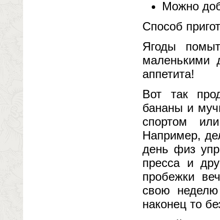
Можно доб
Способ приго
Ягоды помыт
маленькими д
аппетита!
Вот так про
бананы и муч
спортом ил
Например, дел
день физ упр
пресса и дру
пробежки веч
свою неделю
наконец то бе