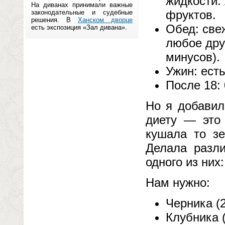
жидкости.
На диванах принимали важные
фруктов.
законодательные и судебные
решения. В
Ханском дворце
Обед: све
есть экспозиция «Зал дивана».
любое дру
минусов).
Ужин: ест
После 18: 
Но я добавил
диету — это 
кушала то зе
Делала разли
одного из них:
Нам нужно:
Черника (2
Клубника 