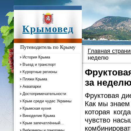
Крымовед
Путеводитель по Крыму
Главная страни
неделю
История Крыма
Въезд и транспорт
Фруктова
Курортные регионы
Пляжи Крыма
за недел
Аквапарки
Достопримечательности
Фруктовая ди
Крым среди чудес Украины
Как мы знаем
Крымская кухня
которая когд
Виноделие Крыма
чувство насы
Крым запечатлённый...
комбинироват
Вебкамеры и панорамы