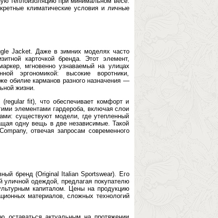
ьную теплоизоляцию при минимальном весе.
нкретные климатические условия и личные
gle Jacket. Даже в зимних моделях часто
итной карточкой бренда. Этот элемент,
маркер, мгновенно узнаваемый на улицах
ной эргономикой: высокие воротники,
кже обилие карманов разного назначения —
льной жизни.
egular fit), что обеспечивает комфорт и
угими элементами гардероба, включая слои
ами: существуют модели, где утепленный
ащая одну вещь в две независимые. Такой
 Company, отвечая запросам современного
 бренд (Original Italian Sportswear). Его
й уличной одеждой, предлагая покупателю
культурным капиталом. Цены на продукцию
ационных материалов, сложных технологий
ью оставаться актуальным на протяжении