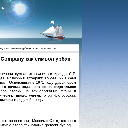
ny как символ урбан-технологичности
 Company как символ урбан-
енная куртка итальянского бренда C.P.
да, а сложный артефакт, вобравший в себя
тиля. Основанный в 1971 году дизайнером
ого начала задал вектор на радикальное
елав ставку на технологичные ткани и
гическим продолжением этой философии,
 вызовы городской среды.
его основателя, Массимо Ости, которого
ытием стала технология garment dyeing —