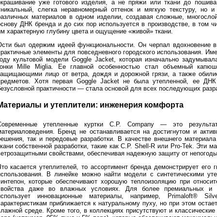
окрашивание уже готового изделия, а не пряжи или ткани до пошив
уникальный, слегка неравномерный оттенок и мягкую текстуру, но и
различных материалов в одном изделии, создавая сложные, многослой
основу ДНК бренда и до сих пор используется в производстве, в том 
им характерную глубину цвета и ощущение «живой» ткани.
Ости был одержим идеей функциональности. Он черпал вдохновение в 
практичные элементы для повседневного городского использования. Име
году культовой модели Goggle Jacket, которая изначально задумывал
гонки Mille Miglia. Ее главной особенностью стал объемный капюш
защищающими лицо от ветра, дождя и дорожной грязи, а также обил
предметов. Хотя первая Goggle Jacket не была утепленной, ее ДНК
безусловной практичности — стала основой для всех последующих разра
Материалы и утеплители: инженерия комфорта
Современные утепленные куртки C.P. Company — это результат
материаловедения. Бренд не останавливается на достигнутом и актив
решения, так и передовые разработки. В качестве внешнего материал
ткани собственной разработки, такие как C.P. Shell-R или Pro-Tek. Эт
ветрозащитными свойствами, обеспечивая надежную защиту от непогоды
Что касается утеплителей, то ассортимент бренда демонстрирует его 
использования. В линейке можно найти модели с синтетическими ут
синтепон, которые обеспечивают хорошую теплоизоляцию при относи
свойства даже во влажных условиях. Для более премиальных и 
использует инновационные материалы, например, Primaloft® Si
характеристикам приближается к натуральному пуху, но при этом остае
влажной среде. Кроме того, в коллекциях присутствуют и классические