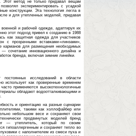
а. Этот метод не только придавал вещам
 позволял экспериментировать с усадкой
ные конструкции. Эта технология легла в
числе и для утепленных моделей, придавая
военной и рабочей одежде, адаптируя их
нно этот подход привел к созданию в 1988
ась как защитная одежда для участников
он с прозрачными вставками-«линзами»,
ие карманов для размещения необходимых
 — сочетание инновационного дизайна и
боток бренда, включая зимние линейки.
 постоянных исследований в области
но использует как проверенные временем
а часто применяются высокотехнологичные
и материалы обладают водоотталкивающими и
.
гибкость и ориентацию на разные сценарии
еплителями, такими как холлофайбер или
тельно небольшом весе и сохраняют свои
технически продвинутых моделей бренд
lver — утеплитель, который по своим
тся гипоаллергенным и сохраняет тепло во
 пуховики с наполнителем из смеси пуха и