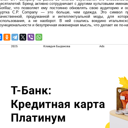
десятилетий. Бренд активно сотрудничает с другими культовыми именами
Gorillaz, что позволяет ему постоянно обновлять свою аудиторию и о
куртка C.P. Company — это больше, чем одежда. Это символ пр
качественной, продуманной и интеллектуальной моды, для кото
использования, а не наоборот. В ней сошлись воедино итальянск
функциональности и безупречная инженерная мысль, что делает ее по-н