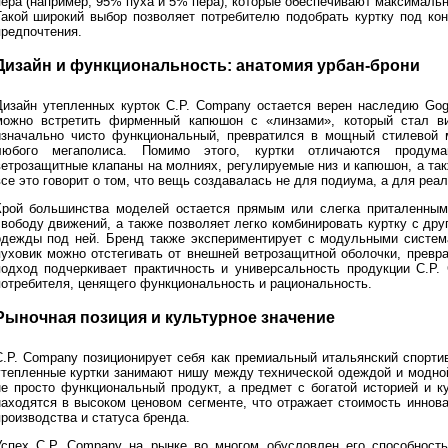
пера (например, 95% пуха и 5% пера), которые обеспечивают максимал
Такой широкий выбор позволяет потребителю подобрать куртку под ко
предпочтения.
Дизайн и функциональность: анатомия урбан-брони
Дизайн утепленных курток C.P. Company остается верен наследию Gog
можно встретить фирменный капюшон с «линзами», который стал виз
изначально чисто функциональный, превратился в мощный стилевой 
любого мегаполиса. Помимо этого, куртки отличаются продуман
ветрозащитные клапаны на молниях, регулируемые низ и капюшон, а та
се это говорит о том, что вещь создавалась не для подиума, а для реа
Крой большинства моделей остается прямым или слегка приталенным (r
свободу движений, а также позволяет легко комбинировать куртку с др
одежды под ней. Бренд также экспериментирует с модульными систем
пуховик можно отстегивать от внешней ветрозащитной оболочки, превр
подход подчеркивает практичность и универсальность продукции C.P.
потребителя, ценящего функциональность и рациональность.
Рыночная позиция и культурное значение
.P. Company позиционирует себя как премиальный итальянский спортивный
утепленные куртки занимают нишу между технической одеждой и модно
не просто функциональный продукт, а предмет с богатой историей и 
находятся в высоком ценовом сегменте, что отражает стоимость иннов
производства и статуса бренда.
Успех C.P. Company на рынке во многом обусловлен его способност