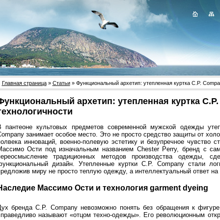
Главная страница
»
Статьи
» Функциональный архетип: утепленная куртка C.P. Compa
Функциональный архетип: утепленная куртка C.P.
технологичности
В пантеоне культовых предметов современной мужской одежды утепл
Company занимает особое место. Это не просто средство защиты от холо
полвека инноваций, военно-полевую эстетику и безупречное чувство с
Массимо Ости под изначальным названием Chester Perry, бренд с сам
переосмысление традиционных методов производства одежды, сд
функциональный дизайн. Утепленные куртки C.P. Company стали ло
предложив миру не просто теплую одежду, а интеллектуальный ответ на
Наследие Массимо Ости и технология garment dyeing
Дух бренда C.P. Company невозможно понять без обращения к фигуре 
справедливо называют «отцом техно-одежды». Его революционным откр