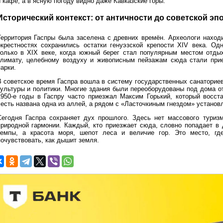
 кафе, а в ясную погоду видно даже Кавказские горы.
Исторический контекст: от античности до советской эп
Территория Гаспры была заселена с древних времён. Археологи наход
окрестностях сохранились остатки генуэзской крепости XIV века. Од
только в XIX веке, когда южный берег стал популярным местом отдых
климату, целебному воздуху и живописным пейзажам сюда стали прие
арки.
В советское время Гаспра вошла в систему государственных санаторие
культуры и политики. Многие здания были переоборудованы под дома о
1950-е годы в Гаспру часто приезжал Максим Горький, который восст
честь названа одна из аллей, а рядом с «Ласточкиным гнездом» установ
Сегодня Гаспра сохраняет дух прошлого. Здесь нет массового туризм
природной гармонии. Каждый, кто приезжает сюда, словно попадает в
темпы, а красота моря, шепот леса и величие гор. Это место, где
почувствовать, как дышит земля.