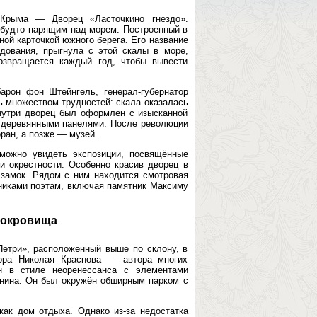
Крыма — Дворец «Ласточкино гнездо».
 будто парящим над морем. Построенный в
ной карточкой южного берега. Его название
дования, прыгнула с этой скалы в море,
возвращается каждый год, чтобы вывести
арон фон Штейнгель, генерал-губернатор
ь множеством трудностей: скала оказалась
нутри дворец был оформлен с изысканной
 деревянными панелями. После революции
ран, а позже — музей.
можно увидеть экспозиции, посвящённые
и окрестности. Особенно красив дворец в
й замок. Рядом с ним находится смотровая
тниками поэтам, включая памятник Максиму
сокровища
Петри», расположенный выше по склону, в
тора Николая Краснова — автора многих
н в стиле неоренессанса с элементами
пнина. Он был окружён обширным парком с
как дом отдыха. Однако из-за недостатка