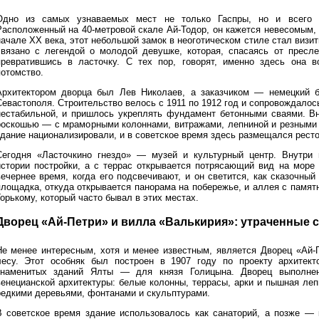
Одно из самых узнаваемых мест не только Гаспры, но и всего 
Расположенный на 40-метровой скале Ай-Тодор, он кажется невесомым,
начале XX века, этот небольшой замок в неоготическом стиле стал визит
связано с легендой о молодой девушке, которая, спасаясь от пресле
превратившись в ласточку. С тех пор, говорят, именно здесь она 
потомство.
Архитектором дворца был Лев Николаев, а заказчиком — немецкий б
Севастополя. Строительство велось с 1911 по 1912 год и сопровождалос
нестабильной, и пришлось укреплять фундамент бетонными сваями. В
роскошью — с мраморными колоннами, витражами, лепниной и резными
здание национализировали, и в советское время здесь размещался ресто
Сегодня «Ласточкино гнездо» — музей и культурный центр. Внутри 
истории постройки, а с террас открывается потрясающий вид на море 
вечернее время, когда его подсвечивают, и он светится, как сказочны
площадка, откуда открывается панорама на побережье, и аллея с памя
орькому, который часто бывал в этих местах.
Дворец «Ай-Петри» и вилла «Валькирия»: утраченные 
Не менее интересным, хотя и менее известным, является Дворец «Ай-
лесу. Этот особняк был построен в 1907 году по проекту архитек
знаменитых зданий Ялты — для князя Голицына. Дворец выполне
венецианской архитектуры: белые колонны, террасы, арки и пышная ле
редкими деревьями, фонтанами и скульптурами.
В советское время здание использовалось как санаторий, а позже — 