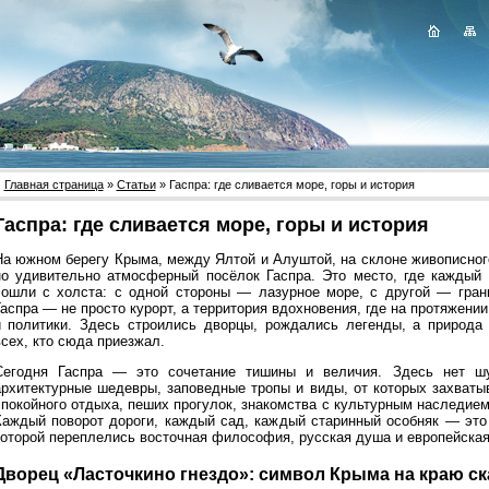
Главная страница
»
Статьи
» Гаспра: где сливается море, горы и история
Гаспра: где сливается море, горы и история
На южном берегу Крыма, между Ялтой и Алуштой, на склоне живописног
но удивительно атмосферный посёлок Гаспра. Это место, где каждый 
сошли с холста: с одной стороны — лазурное море, с другой — гран
Гаспра — не просто курорт, а территория вдохновения, где на протяжени
и политики. Здесь строились дворцы, рождались легенды, а природа
всех, кто сюда приезжал.
Сегодня Гаспра — это сочетание тишины и величия. Здесь нет шу
архитектурные шедевры, заповедные тропы и виды, от которых захваты
спокойного отдыха, пеших прогулок, знакомства с культурным наследие
Каждый поворот дороги, каждый сад, каждый старинный особняк — это 
которой переплелись восточная философия, русская душа и европейская
Дворец «Ласточкино гнездо»: символ Крыма на краю с