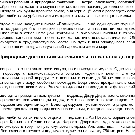
финансирования и природных факторов — ветра, влажности, оползне
заброшен, но даже в разрушенном состоянии производит сильное впеч
выглядят как руины древнего замка, а внутри ещё можно разглядеть ост
Для любителей урбанистики и истории это место — настоящая находка.
Рядом с ним находится вилла «Валькирия» — ещё один архитектурный 
Её владельцем был немецкий промышленник, и название виллы отража
выполнено в стиле немецкой неоготики, с высокими шпилями и узкими
размещался санаторий, а сейчас вилла частично восстанавливается. О
находятся в труднодоступном месте, но путь к ним оправдывает себя
слышно пение птиц, а воздух напоён ароматом хвои и моря.
Природные достопримечательности: от каньона до ве
Гаспра — это не только архитектура, но и природные чудеса. Одно из 
в переводе с крымскотатарского означает «Длинный ключ». Это уз
вымывания горной породы, с отвесными стенами до 30 метров в высо
каньона, где в жару особенно прохладно. Вода здесь прозрачная, в ск
растут папоротники и мох. Это место идеально подходит для фотосессий
Ещё одна природная жемчужина — водопад Джур-Джур, расположенный 
переводится как «звенящая вода», и это неспроста: потоки падают с
создавая мелодичный шум. Водопад окружён густым лесом, а рядом ест
и после дождей напор воды особенно сильный, и тогда он выглядит осо
Для любителей активного отдыха — подъём на Ай-Петри. С вершины от
берег Крыма: от Севастополя до Фороса. Добраться туда можно пеш
километров в гору, но путь окупается видами. Альтернатива — канатна
«Ласточкиного гнезда» и поднимает туристов на высоту 750 метров. На 