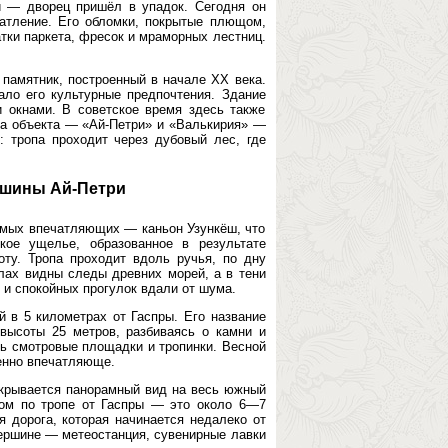
й — дворец пришёл в упадок. Сегодня он
атление. Его обломки, покрытые плющом,
атки паркета, фресок и мраморных лестниц.
памятник, построенный в начале XX века.
ло его культурные предпочтения. Здание
 окнами. В советское время здесь также
ба объекта — «Ай-Петри» и «Валькирия» —
: тропа проходит через дубовый лес, где
ршины Ай-Петри
самых впечатляющих — каньон Узункёш, что
кое ущелье, образованное в результате
ту. Тропа проходит вдоль ручья, по дну
алах видны следы древних морей, а в тени
 и спокойных прогулок вдали от шума.
в 5 километрах от Гаспры. Его название
 высоты 25 метров, разбиваясь о камни и
ь смотровые площадки и тропинки. Весной
бенно впечатляюще.
крывается панорамный вид на весь южный
ком по тропе от Гаспры — это около 6—7
я дорога, которая начинается недалеко от
вершине — метеостанция, сувенирные лавки