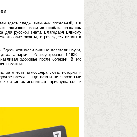
охи
или здесь следы античных поселений, а в
нако активное развитие посёлка началось
а для русской знати. Благодаря мягкому
зжать аристократы, строя здесь виллы и
в. Здесь отдыхали видные деяятели науки,
тдыха, а парки — благоустроены. В 1930—
анавливал здоровье после болезни. В его
лен памятник.
а, зато есть атмосфера уюта, истории и
 другое время — где важны не скоростные
 хочется остановиться, прислушаться и