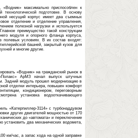
, «Водник» максимально приспособлен к
 технологической подготовке. В основу
рной несущий корпус имеет два съемных
овое отделение и отделение управления,
лением полезной нагрузки и используется
Главное преимущество такой конструкции
него модуля и опорного фланца корпуса,
 полевых условиях. В их состав входят:
ртиллерийской башней, закрытый кузов для
кухней и многие другие.
ировать «Водник» на гражданский рынок в
«Полакс» АрМЗ начал выпуск штучных
ам. Задний модуль прошел модернизацию в
рной отделки интерьера, повышен комфорт
нтиляции, кондиционером, переговорным
мотрена установка водооткачивающего
зель «Катерпиллер-3114» с турбонаддувом
новки других двигателей мощностью от 170
еханических до «автомата» и переключение
но установить два механических водомета,
00 км/час, а запас хода на одной заправке