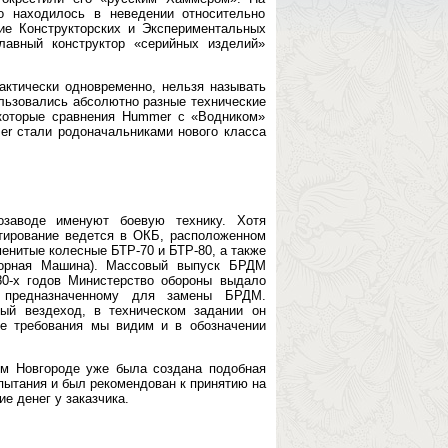
о находилось в неведении относительно
ие Конструкторских и Экспериментальных
лавный конструктор «серийных изделий»
актически одновременно, нельзя называть
льзовались абсолютно разные технические
которые сравнения Hummer с «Водником»
ser стали родоначальниками нового класса
озаводе именуют боевую технику. Хотя
тирование ведется в ОКБ, расположенном
енитые колесные БТР-70 и БТР-80, а также
зорная Машина). Массовый выпуск БРДМ
80-х годов Министерство обороны выдало
», предназначенному для замены БРДМ.
ый вездеход, в техническом задании он
е требования мы видим и в обозначении
ем Новгороде уже была создана подобная
пытания и был рекомендован к принятию на
е денег у заказчика.