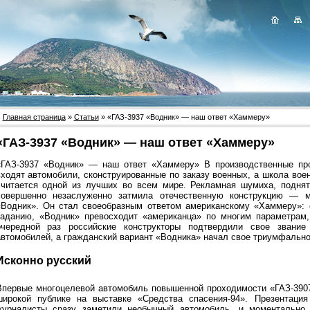
Главная страница
»
Статьи
» «ГАЗ-3937 «Водник» — наш ответ «Хаммеру»
«ГАЗ-3937 «Водник» — наш ответ «Хаммеру»
«ГАЗ-3937 «Водник» — наш ответ «Хаммеру» В производственные про
входят автомобили, сконструированные по заказу военных, а школа во
считается одной из лучших во всем мире. Рекламная шумиха, поднят
совершенно незаслуженно затмила отечественную конструкцию — м
«Водник». Он стал своеобразным ответом американскому «Хаммеру»: 
заданию, «Водник» превосходит «американца» по многим параметрам
очередной раз российские конструкторы подтвердили свое звани
автомобилей, а гражданский вариант «Водника» начал свое триумфально
Исконно русский
Впервые многоцелевой автомобиль повышенной проходимости «ГАЗ-3907
широкой публике на выставке «Средства спасения-94». Презентаци
журналисты сразу заметили необычный автомобиль, и моментально