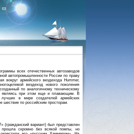
граммы всех отечественных автозаводов
енной автопромышленности России по праву
ая вокруг армейского вездехода Hummer,
ногоцелевой вездеход нового поколения
созданный по аналогичному техническому
, являясь при этом еще и плавающим. В
е лучших в мире создателей армейских
е шествие по российским просторам.
» (гражданский вариант) был представлен
я прошла скромно без всякой помпы, но
 окрестили его «русским Хаммером». На