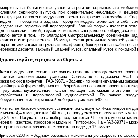
Базируясь на большинстве узлов и агрегатов серийных автомобилей
условиям серийного выпуска при сравнительно небольшой и дешевой
конструкции положена модульная схема построения автомобиля. Сва
модуля — передний и задний. Передний модуль включает в себя сил
разделенные герметичной перегородкой. Задний модуль является отде
для перевозки людей, грузов и монтажа специального оборудования. 
заключается в том, что благодаря быстроразъемному соединению зад
возможна быстрая всего за 15 минут смена различных модулей даже в
открытая или закрытая грузовая платформа, бронированная кабина с а
еревозки десанта, закрытый штабной кузов, спальный кузов с походной 
Здравствуйте, я родом из Одессы
Именно модульная схема конструкции позволила заводу быстро сориент
сложных экономических условиях. Совместно с одесским АОЗТ 
гражданских вариантов «ГАЗ-39371 «Водник» по индивидуальным заказ
дизайнерской фирме «Куширца». Разработано несколько вариантов шика
и улучшена шумоизоляция. Салон оснащен системами отопления, ве
устройством и первоклассной аудиосистемой. По заказу предус
оборудования и электрической лебедки с усилием 5400 кг.
В качестве базовой силовой установки используется 4-цилиндровый ди
объемом 4,4 л мощностью 148 л.с., но предусмотрена возможность уста
до 275 л.с. Покупателю на выбор предлагаются КПП от 5-ступенчатых м
передач: жесткое, тросовое и модный «Типтроник». На «ГАЗ-39371» мож
оторые позволят развивать скорость на воде до 12 км/час.
При весе 6200 кг «Водник» развивает максимальную скорость по шоссе 1