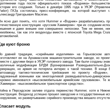
протяжении года после официального показа «Водника» большинств
истории его создания. Только в декабре 1995 года в УКЭР (Управлен
Работ) ГАЗа состоялась пресс-конференция, на которой выступил г
Александр Григорьевич Масягин.
Он ясно дал понять, что хотя Hummer и «Водник» разрабатывались пр
отечественную конструкцию «русским Хаммером»: при их создании испо
решения и даже внешне они совершенно непохожи. Тем не менее, не
неизбежны, так как эти вездеходы вместе с японской Toyota Mega Crui
автомобилей.
Где куют броню
По давней традиции, «серийными изделиями» на Горьковском авт
изготовляют ее на Арзамасском машиностроительном заводе, но проек
вместе с другими бюро в УКЭР головного завода. Там были созданы знам
различные модификации БРДМ (Бронированная Разведывательно-До
прекращен, но армия не потеряла интерес к такой технике. В конце 
автозаводу тактико-технические требования по проекту «Водник
Задуманный военными как многоцелевой разведывательно-диверсионн
скромно именовался «высокомобильным армейским грузовиком». Те ж
«Хаммера»: «высокомобильное транспортное средство».
Война в Персидском заливе отдала первенство Hummer, хотя в Нижн
конструкция. Вездеход успешно прошел заводские и государственные ис
вооружение, но развертыванию серийного производства мешало отсутстви
Спасает модуль