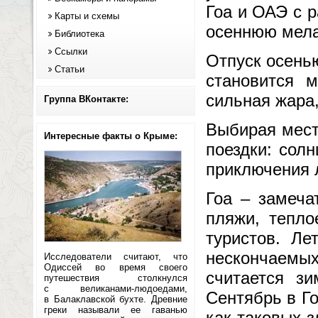
Гоа и ОАЭ с р
Карты и схемы
осеннюю мел
Библиотека
Ссылки
Отпуск осенью
Статьи
становится м
сильная жара,
Группа ВКонтакте:
Выбирая мест
Интересные факты о Крыме:
поездки: сол
приключения 
Гоа – замеча
пляжи, тепло
туристов. Ле
нескончаемы
Исследователи считают, что
Одиссей во время своего
считается зи
путешествия столкнулся
с великанами-людоедами,
Сентябрь в Г
в Балаклавской бухте. Древние
греки называли ее гаванью
как таковых з