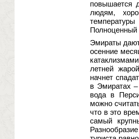
повышается д
людям, хор
температуры
Полноценный 
Эмираты дают
осенние меся
катаклизмам
летней жаро
начнет спада
в Эмиратах –
вода в Перси
можно считат
что в это вре
самый крупн
Разнообразие
туриста равн