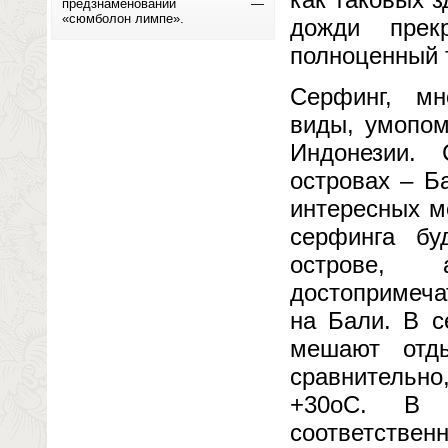
предзнаменований —
«сюмболон лимпе».
дожди прек
полноценный т
Серфинг, мн
виды, умопом
Индонезии.
островах – Б
интересных м
серфинга бу
острове,
достопримеча
на Бали. В с
мешают отды
сравнительно
+30оС. В 
соответстве