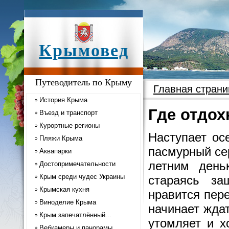
Крымовед
Путеводитель по Крыму
Главная страни
История Крыма
Где отдох
Въезд и транспорт
Курортные регионы
Наступает ос
Пляжи Крыма
пасмурный се
Аквапарки
летним день
Достопримечательности
Крым среди чудес Украины
стараясь за
Крымская кухня
нравится пере
Виноделие Крыма
начинает жда
Крым запечатлённый...
утомляет и х
Вебкамеры и панорамы