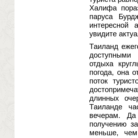
Халифа пора
паруса Бурд
интересной 
увидите акту
Таиланд ежег
доступными
отдыха круг
погода, она 
поток турист
достопримеч
длинных оче
Таиланде ча
вечерам. Да
получению за
меньше, че