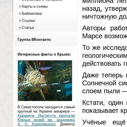
миллиона лет
Карты и схемы
назад, утверж
Библиотека
ничтожную до
Ссылки
Авторы работ
Статьи
Марсе возмож
Группа ВКонтакте:
То же исслед
геологическ
Интересные факты о Крыме:
действовать 
Даже теперь 
Солнечной си
слоем пыли —
Кстати, один
В Севастополе находится самый
показывает к
крупный на Украине аквариум —
Аквариум Института биологии
Южных морей им. академика
Учёные ещё
А. О. Ковалевского
. Диаметр