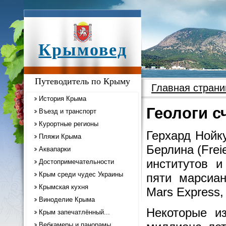
Крымовед
Путеводитель по Крыму
Главная страни
История Крыма
Геологи с
Въезд и транспорт
Курортные регионы
Герхард Нойк
Пляжи Крыма
Берлина (Freie
Аквапарки
институтов и
Достопримечательности
Крым среди чудес Украины
пяти марсиан
Крымская кухня
Mars Express,
Виноделие Крыма
Некоторые и
Крым запечатлённый...
Вебкамеры и панорамы