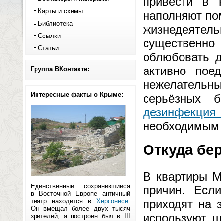
привести в 
Карты и схемы
наполняют по
Библиотека
жизнедеяте
Ссылки
существенно 
Статьи
облюбовать д
активно пое
Группа ВКонтакте:
нежелательн
Интересные факты о Крыме:
серьёзных б
дезинфекция 
необходимым
Откуда бе
В квартиры М
Единственный сохранившийся
причин. Есл
в Восточной Европе античный
театр находится в
Херсонесе
.
приходят на 
Он вмещал более двух тысяч
используют ш
зрителей, а построен был в III