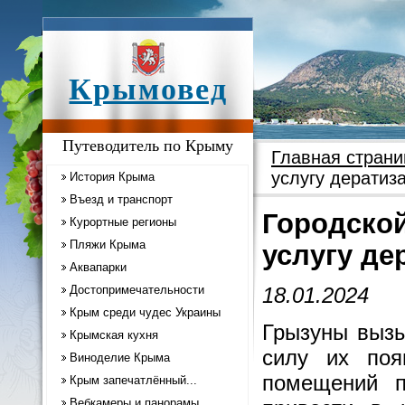
Крымовед
Путеводитель по Крыму
Главная страни
услугу дератиз
История Крыма
Въезд и транспорт
Городской
Курортные регионы
Пляжи Крыма
услугу де
Аквапарки
Достопримечательности
18.01.2024
Крым среди чудес Украины
Грызуны вызы
Крымская кухня
силу их поя
Виноделие Крыма
помещений п
Крым запечатлённый...
Вебкамеры и панорамы