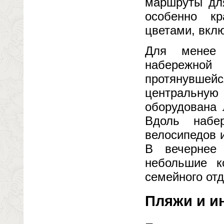
маршруты для
особенно к
цветами, вкл
Для менее 
набережно
протянувше
центральну
оборудована 
Вдоль набе
велосипедов 
В вечернее
небольшие к
семейного от
Пляжи и и