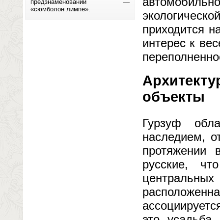
автомобильно
предзнаменований —
«сюмболон лимпе».
экологическо
приходится н
интерес к ве
переполненно
Архитекту
объекты
Гурзуф обл
наследием, о
протяжении 
русские, ч
центральны
расположенна
ассоциируетс
это усадьба 