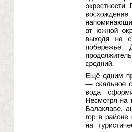
окрестности 
восхождени
напоминающий
от южной окр
выходя на 
побережье.
продолжите
средний.
Ещё одним пр
— скальное о
вода сформ
Несмотря на 
Балаклаве, а
гор в районе
на туристич