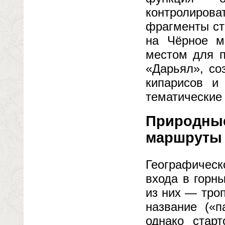
контролирова
фрагменты ст
на Чёрное м
местом для п
«Дарьял», со
кипарисов и
тематические
Природные
маршруты
Географическ
входа в горн
из них — троп
название («
однако стар