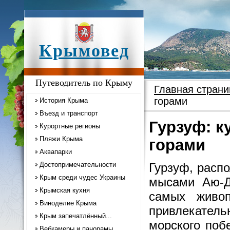
Крымовед
Путеводитель по Крыму
Главная страни
горами
История Крыма
Въезд и транспорт
Гурзуф: 
Курортные регионы
Пляжи Крыма
горами
Аквапарки
Достопримечательности
Гурзуф, расп
Крым среди чудес Украины
мысами Аю-Д
Крымская кухня
самых живоп
Виноделие Крыма
привлекател
Крым запечатлённый...
морского поб
Вебкамеры и панорамы