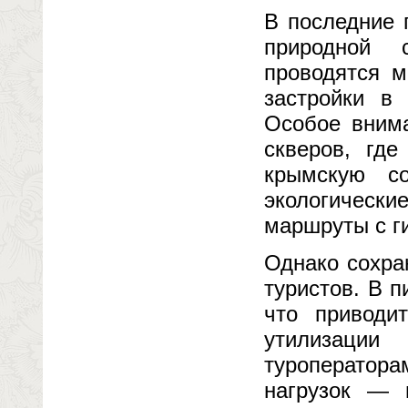
В последние 
природной 
проводятся м
застройки в
Особое внима
скверов, где
крымскую с
экологически
маршруты с г
Однако сохра
туристов. В п
что приводи
утилизации
туроператора
нагрузок — в