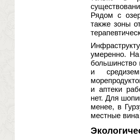
существовани
Рядом с озе
также зоны о
терапевтичес
Инфраструк
умеренно. На
большинство 
и средизе
морепродукто
и аптеки раб
нет. Для шопи
менее, в Гур
местные вина 
Экологиче