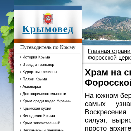
Крымовед
Путеводитель по Крыму
Главная страни
Форосской церк
История Крыма
Въезд и транспорт
Храм на с
Курортные регионы
Пляжи Крыма
Форосско
Аквапарки
Достопримечательности
На южном бер
Крым среди чудес Украины
самых узн
Крымская кухня
Воскресения 
Виноделие Крыма
силуэт, выр
Крым запечатлённый...
просто архит
Вебкамеры и панорамы