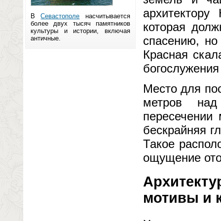
архитектору
В
Севастополе
насчитывается
более двух тысяч памятников
которая долж
культуры и истории, включая
спасению, но
античные.
Красная скал
богослужения
Место для по
метров над
пересечении 
бескрайняя гл
Такое распол
ощущение ото
Архитекту
мотивы и 