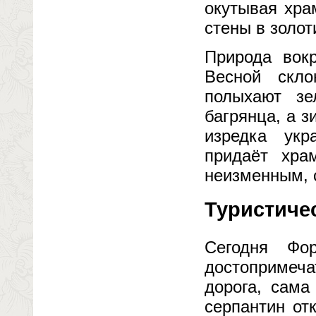
окутывая хра
стены в золот
Природа вокр
Весной скл
полыхают з
багрянца, а 
изредка ук
придаёт хра
неизменным, 
Туристичес
Сегодня Фо
достопримеча
дорога, сама
серпантин от