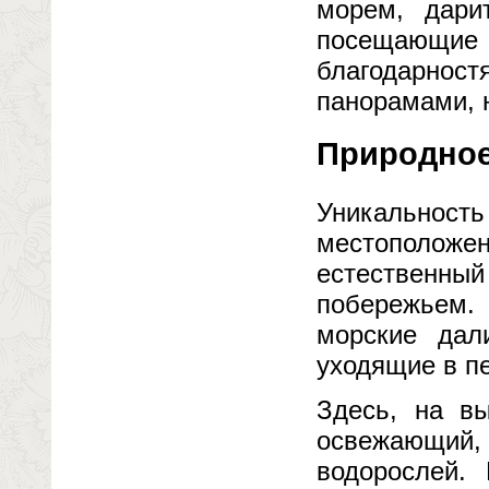
морем, дари
посещающие ц
благодарност
панорамами, н
Природное 
Уникально
местоположен
естественн
побережьем.
морские дал
уходящие в пе
Здесь, на в
освежающий
водорослей.