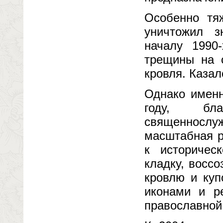
Особенно тя
уничтожил з
началу 1990
трещины на с
кровля. Казал
Однако именн
году, бл
священносл
масштабная р
к историчес
кладку, восс
кровлю и куп
иконами и р
православной