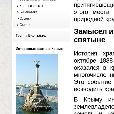
притягивающ
Карты и схемы
этого места
Библиотека
природной кр
Ссылки
Статьи
Замысел и 
Группа ВКонтакте:
святыне
Интересные факты о Крыме:
История хра
октябре 1888
оказался в к
многочисленн
Это событие 
возводить хра
В Крыму ин
землевладел
земель и ча