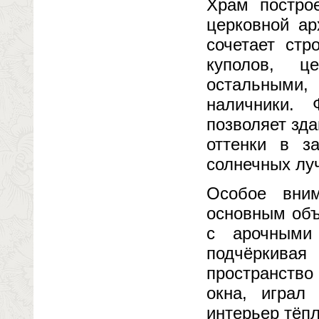
Храм построе
церковной ар
сочетает стр
куполов, ц
остальными,
наличники.
позволяет зд
оттенки в з
солнечных лу
Особое вним
основным объ
с арочными
подчёркивая
пространство 
окна, играл
интерьер тёп