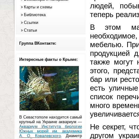
людей, побыв
Карты и схемы
теперь реализ
Библиотека
Ссылки
В этом маг
Статьи
необходимое,
мебелью. При
Группа ВКонтакте:
продукцией 
Интересные факты о Крыме:
также могут 
этого, предс
бар или рест
есть уличные
список переч
много времен
увеличиваетс
В Севастополе находится самый
крупный на Украине аквариум —
Не секрет, ч
Аквариум Института биологии
Южных морей им. академика
другом украи
А. О. Ковалевского
. Диаметр