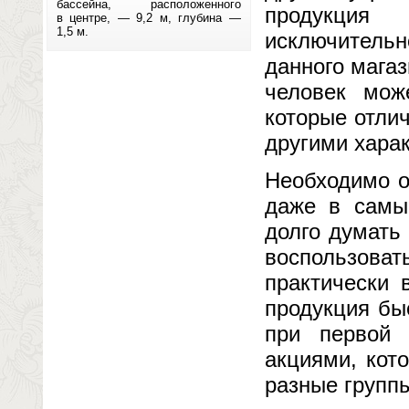
бассейна, расположенного
продукция 
в центре, — 9,2 м, глубина —
1,5 м.
исключительн
данного магаз
человек мож
которые отли
другими хара
Необходимо о
даже в самый
долго думать
воспользова
практически 
продукция бы
при первой 
акциями, кот
разные группы