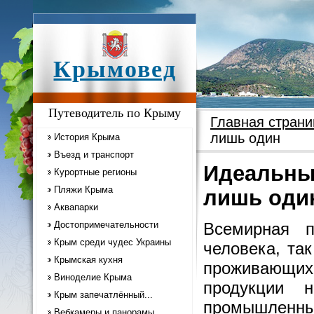
Крымовед
Путеводитель по Крыму
Главная страни
лишь один
История Крыма
Въезд и транспорт
Идеальный
Курортные регионы
Пляжи Крыма
лишь оди
Аквапарки
Достопримечательности
Всемирная п
Крым среди чудес Украины
человека, та
Крымская кухня
проживающи
Виноделие Крыма
продукции 
Крым запечатлённый...
промышленных
Вебкамеры и панорамы