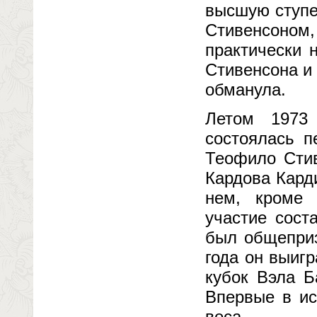
высшую ступе
Стивенсоном,
практически 
Стивенсона и
обманула.
Летом 1973
состоялась п
Теофило Стив
Кардова Карди
нем, кроме 
участие сост
был общепри
года он выиг
кубок Вэла Б
Впервые в ис
веса.