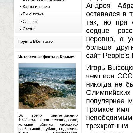
Андрея Абра
Карты и схемы
оставался в т
Библиотека
так, но при
Ссылки
сердце росс
Статьи
неровно, а 
Группа ВКонтакте:
больше други
сайт People's 
Интересные факты о Крыме:
Игорь Высоцк
чемпион СССР
никогда не б
Олимпийских
популярнее м
Громкое имя 
Во время землетрясения
непобедимым
1927 года слои сероводорода,
трехкратны
которые обычно находятся
на большой глубине, поднялись