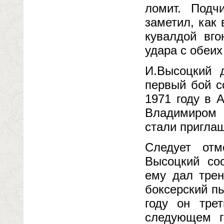
ломит. Подч
заметил, как
кувалдой вго
удара с обеих
И.Высоцкий 
первый бой с
1971 году в 
Владимиром 
стали приглаш
Следует отм
Высоцкий со
ему дал тре
боксерский п
году он тре
следующем г