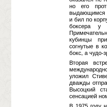
но его прот
выдающимся ч
и бил по корп
боксера у 
Примечательн
кубинцы пр
согнутые в к
бокс, а чудо-
Вторая встр
международно
уложил Стиве
дважды отпра
Высоцкий с
сенсацией но
В 1975 году 