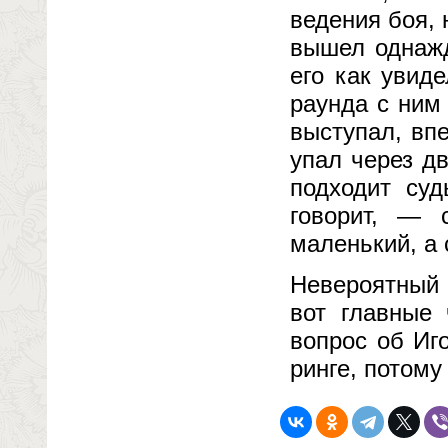
ведения боя, 
вышел однажд
его как увид
раунда с ним
выступал, впе
упал через д
подходит су
говорит, —
маленький, а
Невероятный 
вот главные 
вопрос об Иг
ринге, потому