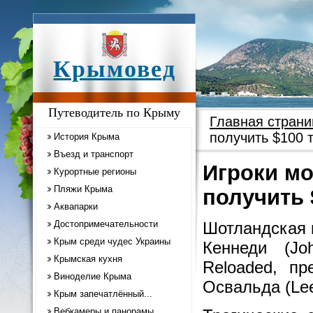
Крымовед
Путеводитель по Крыму
Главная страни
получить $100 
История Крыма
Въезд и транспорт
Игроки мо
Курортные регионы
Пляжи Крыма
получить 
Аквапарки
Достопримечательности
Шотландская к
Крым среди чудес Украины
Кеннеди (Jo
Крымская кухня
Reloaded, п
Виноделие Крыма
Освальда (Le
Крым запечатлённый...
Вебкамеры и панорамы