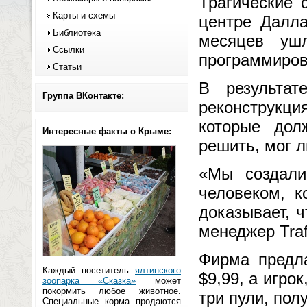
Трагические 
Карты и схемы
центре Далла
Библиотека
месяцев уш
Ссылки
программиров
Статьи
В результат
Группа ВКонтакте:
реконструкц
которые дол
Интересные факты о Крыме:
решить, мог л
«Мы создали
человеком, к
доказывает, 
менеджер Traff
Фирма предла
Каждый посетитель
ялтинского
$9,99, а игро
зоопарка «Сказка»
может
покормить любое животное.
три пули, пол
Специальные корма продаются