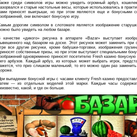
акже среди символов игры можно увидеть огромный арбуз, кошелек
азорвался и старые настольные весы, которые использовались в практи
ами приносят выигрыши, но при этом являются еще и бонусными с
зображений, они включают бонусную игру.
амым дорогим символом в слотомате является изображение старушки-
ожно было увидеть на любом базаре.
 качестве «дикого» рисунка в аппарате «Bazar» выступает изобр
ывешенного над базаром на доске. Этот рисунок может заменить при 
гре все другие рисунки, кроме бабушки-торговки, изображения грузи
риносят собственные призы, но при этом выступают специальными бон
зображений одновременно приносят посетителю Fresh казино бонусную и
его арбузов. Каждый арбуз, из которых может выбрать игрок, предст
ажется, что приз слишком маленький, то его можно один раз заменит
ороже.
ри выпадении бонусной игры с часами клиенту Fresh казино предоставл
атем — из отдельных моделей этой марки. Каждые часы содержат
еизвестно, какой, и где он больше.