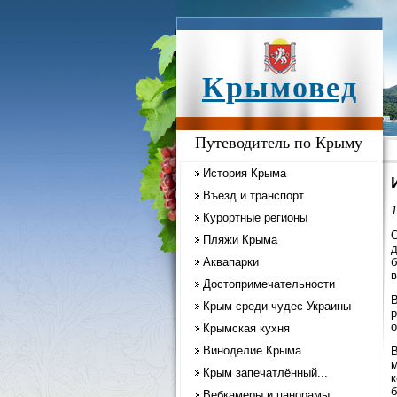
Крымовед
Путеводитель по Крыму
История Крыма
Въезд и транспорт
1
Курортные регионы
О
Пляжи Крыма
д
Аквапарки
б
в
Достопримечательности
В
Крым среди чудес Украины
р
о
Крымская кухня
Виноделие Крыма
В
м
Крым запечатлённый...
к
б
Вебкамеры и панорамы