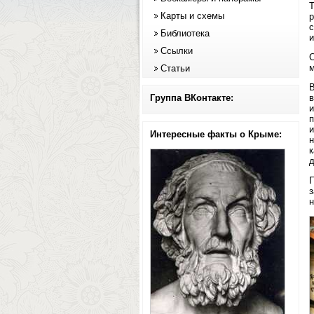
Т
Карты и схемы
р
с
Библиотека
и
Ссылки
С
м
Статьи
В
Группа ВКонтакте:
в
и
п
и
Интересные факты о Крыме:
н
к
д
П
з
н