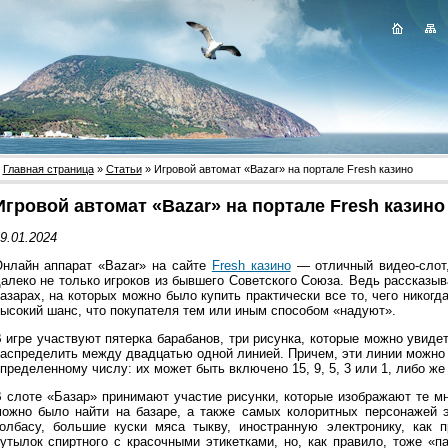
Главная страница
»
Статьи
» Игровой автомат «Bazar» на портале Fresh казино
Игровой автомат «Bazar» на портале Fresh казино
9.01.2024
нлайн аппарат «Bazar» на сайте
Fresh казино
— отличный видео-слот,
алеко не только игроков из бывшего Советского Союза. Ведь рассказыв
азарах, на которых можно было купить практически все то, чего никог
ысокий шанс, что покупателя тем или иным способом «надуют».
 игре участвуют пятерка барабанов, три рисунка, которые можно увиде
аспределить между двадцатью одной линией. Причем, эти линии можно ре
пределенному числу: их может быть включено 15, 9, 5, 3 или 1, либо же 
 слоте «Базар» принимают участие рисунки, которые изображают те м
ожно было найти на базаре, а также самых колоритных персонажей э
олбасу, большие куски мяса тыкву, иностранную электронику, как 
утылок спиртного с красочными этикетками, но, как правило, тоже «