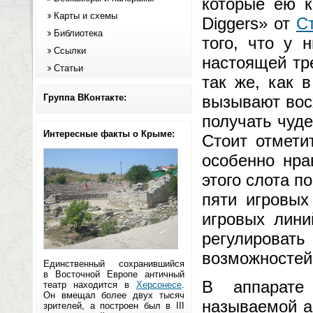
которые ею к
Карты и схемы
Diggers» от
С
Библиотека
того, что у 
Ссылки
настоящей тр
Статьи
так же, как 
Группа ВКонтакте:
вызывают восх
получать чуд
Интересные факты о Крыме:
Стоит отмети
особенно нра
этого слота п
пяти игровых
игровых лини
регулироват
возможностей
Единственный сохранившийся
в Восточной Европе античный
В аппарате 
театр находится в
Херсонесе
.
Он вмещал более двух тысяч
называемой а
зрителей, а построен был в III