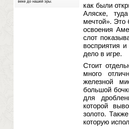
веке до нашей эры.
как были отк
Аляске, туд
мечтой». Это
освоения Аме
слот показыв
восприятия и
дело в игре.
Стоит отдель
много отлич
железной ми
большой бочки
для дроблен
которой выв
золото. Такж
которую испо