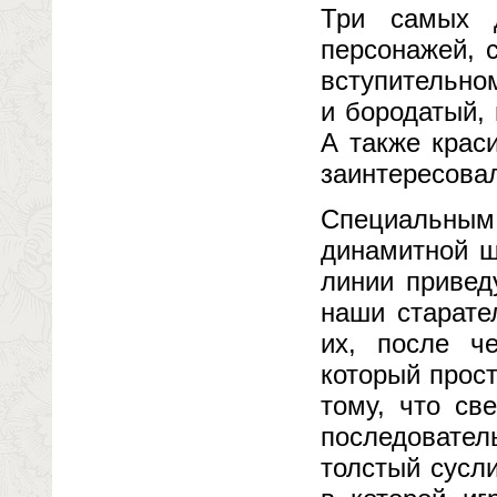
Три самых 
персонажей, 
вступительно
и бородатый,
А также крас
заинтересова
Специальны
динамитной ш
линии привед
наши старате
их, после че
который прост
тому, что св
последовател
толстый сусли