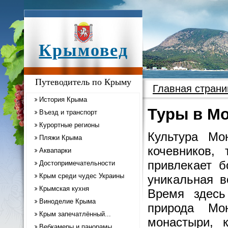
Крымовед
Путеводитель по Крыму
Главная страни
История Крыма
Туры в М
Въезд и транспорт
Курортные регионы
Культура Мо
Пляжи Крыма
кочевников,
Аквапарки
привлекает б
Достопримечательности
Крым среди чудес Украины
уникальная в
Крымская кухня
Время здесь
Виноделие Крыма
природа Мо
Крым запечатлённый...
монастыри, к
Вебкамеры и панорамы