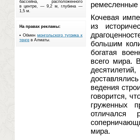
бассейна, расположенного
ремесленные 
в центре, — 9,2 м, глубина —
1,5 м.
Кочевая импе
из историче
На правах рекламы:
драгоценност
•
Обмен
монгольского тугрика к
тенге
в Алматы.
большим коли
богатая вое
всего мира. 
десятилетий,
доставлялись
ведения строи
говорится, чт
груженных п
отличался 
соперничающи
мира.