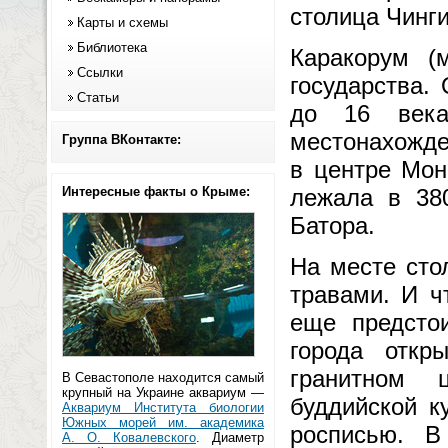
столица Чинг
Карты и схемы
Библиотека
Каракорум (м
Ссылки
государства.
Статьи
до 16 века
местонахожде
Группа ВКонтакте:
в центре Мон
Интересные факты о Крыме:
лежала в 380
Батора.
На месте сто
травами. И ч
еще предстои
города откр
гранитном 
В Севастополе находится самый
крупный на Украине аквариум —
буддийской к
Аквариум Института биологии
Южных морей им. академика
росписью. В
А. О. Ковалевского
. Диаметр