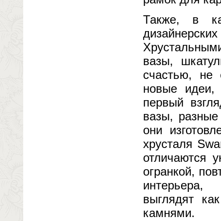
Также, в к
дизайнерск
Хрустальными
вазы, шкатул
счастью, не 
новые идеи,
первый взгля
вазы, разные
они изготовл
хрусталя Swa
отличаются у
огранкой, по
интерьера,
выглядят ка
камнями.