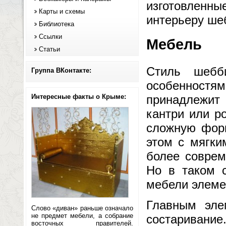
изготовленны
Карты и схемы
интерьеру ше
Библиотека
Ссылки
Мебель
Статьи
Стиль шебб
Группа ВКонтакте:
особенностя
Интересные факты о Крыме:
принадлежит
кантри или р
сложную форм
этом с мягки
более соврем
Но в таком с
мебели элеме
Главным эле
Слово «диван» раньше означало
не предмет мебели, а собрание
состаривание
восточных правителей.