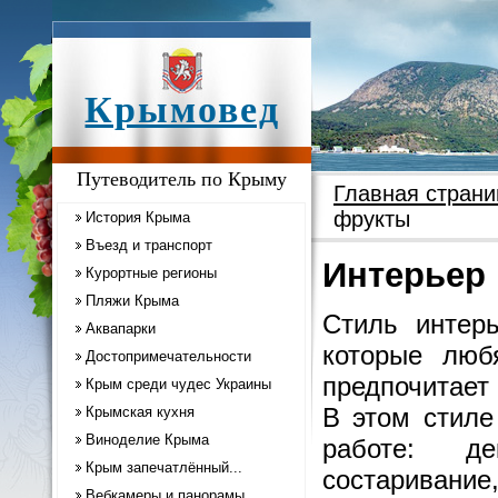
Крымовед
Путеводитель по Крыму
Главная страни
фрукты
История Крыма
Въезд и транспорт
Интерьер 
Курортные регионы
Пляжи Крыма
Стиль интер
Аквапарки
которые люб
Достопримечательности
предпочитает
Крым среди чудес Украины
В этом стиле
Крымская кухня
Виноделие Крыма
работе: де
Крым запечатлённый...
состариван
Вебкамеры и панорамы