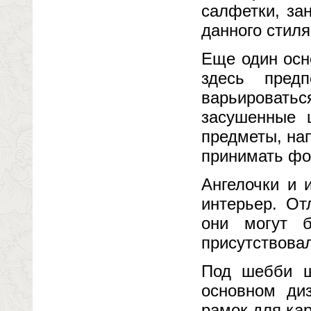
салфетки, за
данного стиля
Еще один осн
здесь пред
варьироватьс
засушенные ц
предметы, на
принимать фо
Ангелочки и 
интерьер. От
они могут 
присутствова
Под шебби ш
основном ди
рамок для кар