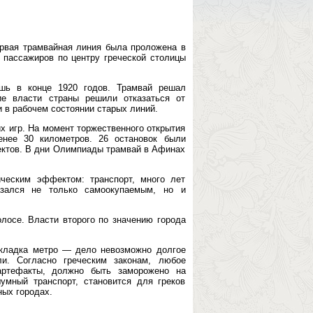
ервая трамвайная линия была проложена в
 пассажиров по центру греческой столицы
ишь в конце 1920 годов. Трамвай решал
ие власти страны решили отказаться от
 в рабочем состоянии старых линий.
х игр. На момент торжественного открытия
нее 30 километров. 26 остановок были
ектов. В дни Олимпиады трамвай в Афинах
ческим эффектом: транспорт, много лет
азался не только самоокупаемым, но и
лосе. Власти второго по значению города
окладка метро — дело невозможно долгое
ли. Согласно греческим законам, любое
 артефакты, должно быть заморожено на
умный транспорт, становится для греков
ных городах.