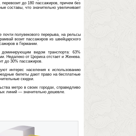
, перевозит до 180 пассажиров, причем без
ные составы, что значительно увеличивает
е почти полувекового перерыва, на рельсы
рамвай возит пассажиров из швейцарского
сажиров в Германии.
я доминирующим видом транспорта: 63%
ми. Недалеко от Цюриха отстает и Женева.
ит до 30% пассажиров.
руют интерес населения к использованию
роездные билеты дают право на бесплатные
чительные скидки.
ства метро в своих городах, справедливо
йных линий — значительно дешевле.