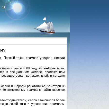
аи?
е. Первый такой трамвай увидели жители
оизошло это в 1880 году в Сан-Франциско.
ался в специальном желобе, проложенном
 просуществовал до наших дней, и сегодня
России и Европы работали бензомоторные
и бензомоторным трамваям найти широкое
электродвигатели, салон становился более
ктрической тяги и управления трамваем