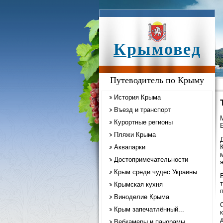
Крымовед
Путеводитель по Крыму
История Крыма
Въезд и транспорт
Курортные регионы
Пляжи Крыма
Аквапарки
Достопримечательности
Крым среди чудес Украины
Крымская кухня
Виноделие Крыма
Крым запечатлённый...
Вебкамеры и панорамы