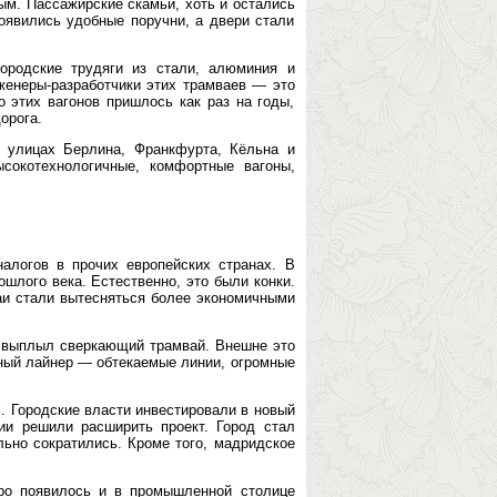
ым. Пассажирские скамьи, хоть и остались
явились удобные поручни, а двери стали
ородские трудяги из стали, алюминия и
женеры-разработчики этих трамваев — это
о этих вагонов пришлось как раз на годы,
орога.
а улицах Берлина, Франкфурта, Кёльна и
сокотехнологичные, комфортные вагоны,
алогов в прочих европейских странах. В
шлого века. Естественно, это были конки.
аи стали вытесняться более экономичными
а выплыл сверкающий трамвай. Внешне это
ный лайнер — обтекаемые линии, огромные
. Городские власти инвестировали в новый
ии решили расширить проект. Город стал
льно сократились. Кроме того, мадридское
ро появилось и в промышленной столице