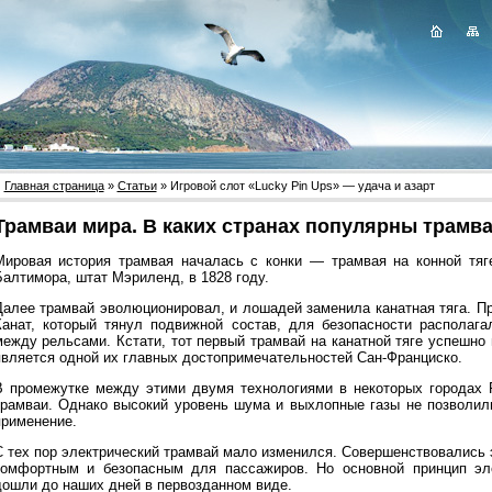
Главная страница
»
Статьи
» Игровой слот «Lucky Pin Ups» — удача и азарт
Трамваи мира. В каких странах популярны трамв
Мировая история трамвая началась с конки — трамвая на конной тяг
Балтимора, штат Мэриленд, в 1828 году.
Далее трамвай эволюционировал, и лошадей заменила канатная тяга. Пр
Канат, который тянул подвижной состав, для безопасности располаг
между рельсами. Кстати, тот первый трамвай на канатной тяге успешно
является одной их главных достопримечательностей Сан-Франциско.
В промежутке между этими двумя технологиями в некоторых городах 
трамваи. Однако высокий уровень шума и выхлопные газы не позволил
применение.
С тех пор электрический трамвай мало изменился. Совершенствовались 
комфортным и безопасным для пассажиров. Но основной принцип эле
дошли до наших дней в первозданном виде.