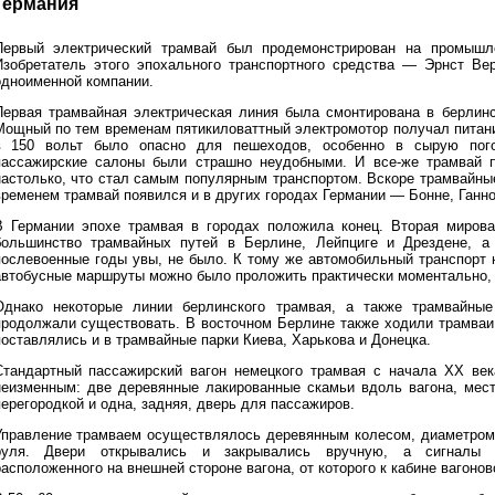
Германия
Первый электрический трамвай был продемонстрирован на промышл
Изобретатель этого эпохального транспортного средства — Эрнст Ве
одноименной компании.
Первая трамвайная электрическая линия была смонтирована в берлинс
Мощный по тем временам пятикиловаттный электромотор получал питани
в 150 вольт было опасно для пешеходов, особенно в сырую пого
пассажирские салоны были страшно неудобными. И все-же трамвай 
настолько, что стал самым популярным транспортом. Вскоре трамвайны
временем трамвай появился и в других городах Германии — Бонне, Ганн
В Германии эпохе трамвая в городах положила конец. Вторая миров
большинство трамвайных путей в Берлине, Лейпциге и Дрездене, а
послевоенные годы увы, не было. К тому же автомобильный транспорт 
автобусные маршруты можно было проложить практически моментально, 
Однако некоторые линии берлинского трамвая, а также трамвайны
продолжали существовать. В восточном Берлине также ходили трамваи 
поставлялись и в трамвайные парки Киева, Харькова и Донецка.
Стандартный пассажирский вагон немецкого трамвая с начала XX века
неизменным: две деревянные лакированные скамьи вдоль вагона, мест
перегородкой и одна, задняя, дверь для пассажиров.
Управление трамваем осуществлялось деревянным колесом, диаметром 
руля. Двери открывались и закрывались вручную, а сигналы п
расположенного на внешней стороне вагона, от которого к кабине вагоно