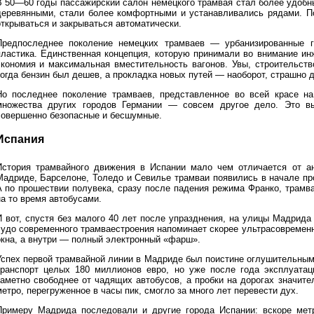
В 50—60 годы пассажирский салон немецкого трамвая стал более удобн
деревянными, стали более комфортными и устанавливались рядами. По
открываться и закрываться автоматически.
Предпоследнее поколение немецких трамваев — урбанизированные г
пластика. Единственная концепция, которую принимали во внимание ин
экономия и максимальная вместительность вагонов. Увы, строительств
когда бензин был дешев, а прокладка новых путей — наоборот, страшно д
Но последнее поколение трамваев, представленное во всей красе н
множества других городов Германии — совсем другое дело. Это вы
совершенно безопасные и бесшумные.
Испания
История трамвайного движения в Испании мало чем отличается от ан
Мадриде, Барселоне, Толедо и Севилье трамваи появились в начале про
А по прошествии полувека, сразу после падения режима Франко, трамв
на то время автобусами.
И вот, спустя без малого 40 лет после упразднения, на улицы Мадрид
чудо современного трамваестроения напоминает скорее ультрасовремен
окна, а внутри — полный электронный «фарш».
Успех первой трамвайной линии в Мадриде был поистине оглушительным
транспорт целых 180 миллионов евро, но уже после года эксплуатац
заметно свободнее от чадящих автобусов, а пробки на дорогах значите
етро, перегруженное в часы пик, смогло за много лет перевести дух.
Примеру Мадрида последовали и другие города Испании: вскоре мет