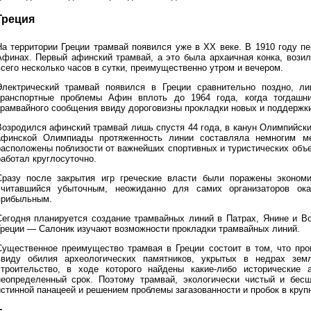
Греция
На территории Греции трамвай появился уже в XX веке. В 1910 году п
Афинах. Первый афинский трамвай, а это была архаичная конка, возил
всего несколько часов в сутки, преимущественно утром и вечером.
Электрический трамвай появился в Греции сравнительно поздно, л
транспортные проблемы Афин вплоть до 1964 года, когда тогдашн
трамвайного сообщения ввиду дороговизны прокладки новых и поддержки
Возродился афинский трамвай лишь спустя 44 года, в канун Олимпийски
афинской Олимпиады протяженность линии составляла немногим ме
расположены поблизости от важнейших спортивных и туристических объ
работал круглосуточно.
Сразу после закрытия игр греческие власти были поражены экономи
считавшийся убыточным, неожиданно для самих организаторов ок
прибыльным.
Сегодня планируется создание трамвайных линий в Патрах, Янине и Во
Греции — Салоник изучают возможности прокладки трамвайных линий.
Существенное преимущество трамвая в Греции состоит в том, что пр
ввиду обилия археологических памятников, укрытых в недрах зем
строительство, в ходе которого найдены какие-либо исторические
неопределенный срок. Поэтому трамвай, экологически чистый и бесш
истинной панацеей и решением проблемы загазованности и пробок в круп