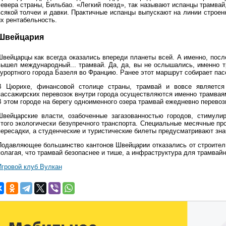
севера страны, Бильбао. «Легкий поезд», так называют испанцы трамвай
всякой толчеи и давки. Практичные испанцы выпускают на линии строен
их рентабельность.
Швейцария
Швейцарцы как всегда оказались впереди планеты всей. А именно, посл
вышел международный... трамвай. Да, да, вы не ослышались, именно т
курортного города Базеля во Францию. Ранее этот маршрут собирает пас
В Цюрихе, финансовой столице страны, трамвай и вовсе являетс
пассажирских перевозок внутри города осуществляются именно трамвая
В этом городе на берегу одноименного озера трамвай ежедневно перевоз
Швейцарские власти, озабоченные загазованностью городов, стимули
этого экологически безупречного транспорта. Специальные месячные п
пересадки, а студенческие и туристические билеты предусматривают зна
Подавляющее большинство кантонов Швейцарии отказались от строитель
полагая, что трамвай безопаснее и тише, а инфраструктура для трамва
Игровой клуб Вулкан