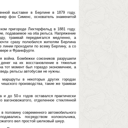
енной выставке в Берлине в 1879 году.
рнер фон Сименс, основатель знаменитой
ком пригороде Лихтерфельд в 1881 году.
е, подаваемое на оба рельса. Напряжение
ду, трамвай передвигался медленно, а
почти сразу полюбился жителям Берлина
е линии проходили по всему Берлину, а со
овере и Франкфурте.
ая война. Бомбежки союзников разрушили
 денег на их восстановление в тяжелые
на тот момент был гораздо экономичнее, а
ведь рельсы автобусам не нужны.
е маршруты в некоторых других городах
чешского производства, такие же трамваи
 и до 50-х годов оставался практически
о вагоновожатого, отделенное стеклянной
в половину современного автомобильного
одавались посредством колокольчика,
вожатого вел простой шелковый шнур.