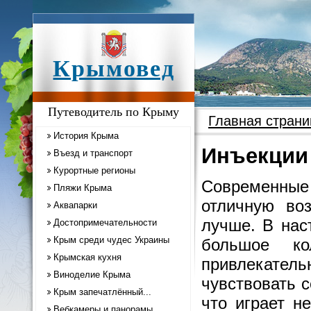
Крымовед
Путеводитель по Крыму
Главная страни
История Крыма
Инъекции
Въезд и транспорт
Курортные регионы
Современные
Пляжи Крыма
отличную во
Аквапарки
лучше. В нас
Достопримечательности
Крым среди чудес Украины
большое ко
Крымская кухня
привлекател
Виноделие Крыма
чувствовать 
Крым запечатлённый...
что играет н
Вебкамеры и панорамы