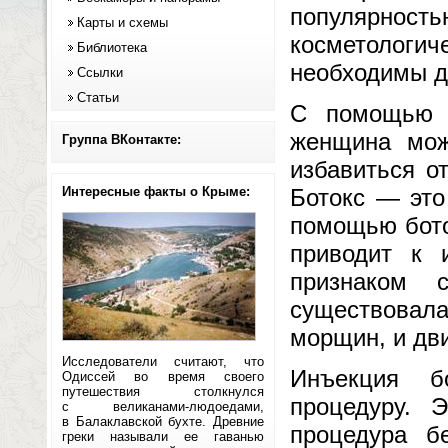
популярно
Карты и схемы
косметологич
Библиотека
необходимы д
Ссылки
Статьи
С помощью т
женщина мож
Группа ВКонтакте:
избавиться о
Интересные факты о Крыме:
Ботокс — это
помощью бото
приводит к 
признаком 
существовал
морщин, и дв
Исследователи считают, что
Инъекция б
Одиссей во время своего
путешествия столкнулся
процедуру. 
с великанами-людоедами,
в Балаклавской бухте. Древние
процедура б
греки называли ее гаванью