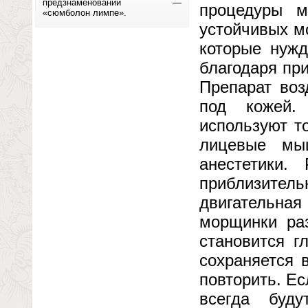
предзнаменований —
процедуры м
«сюмболон лимпе».
устойчивых м
которые нужд
благодаря при
Препарат воз
под кожей.
используют т
лицевые мы
анестетики.
приблизите
двигательн
морщинки раз
становится г
сохраняется 
повторить. Е
всегда буду