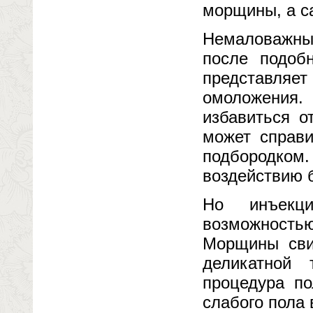
морщины, а са
Немаловажным
после подоб
представля
омоложения.
избавиться о
может справи
подбородко
воздействию б
Но инъекци
возможность
Морщины свид
деликатной
процедура по
слабого пола 