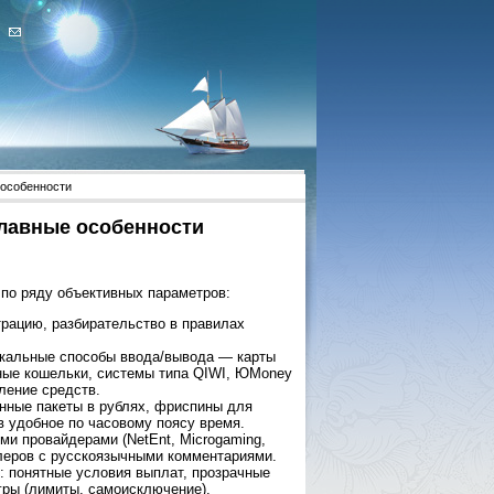
 особенности
главные особенности
по ряду объективных параметров:
рацию, разбирательство в правилах
окальные способы ввода/вывода — карты
нные кошельки, системы типа QIWI, ЮMoney
ление средств.
енные пакеты в рублях, фриспины для
в удобное по часовому поясу время.
ми провайдерами (NetEnt, Microgaming,
-дилеров с русскоязычными комментариями.
 понятные условия выплат, прозрачные
гры (лимиты, самоисключение).