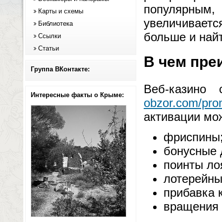
популярным
Карты и схемы
увеличивает
Библиотека
больше и найт
Ссылки
Статьи
В чем пре
Группа ВКонтакте:
Веб-казино
Интересные факты о Крыме:
obzor.com/pro
активации мо
фриспины
бонусные 
поинты ло
лотерейны
прибавка к
вращения 