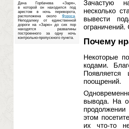
Зачастую н
Дача Горбачева «Заря»,
в которой он находился под
несколько ст
арестом в ночь переворота,
расположена около
Фороса
.
вывести под
Неподалеку от единственной
дороги на «Зарю» до сих пор
ограничений.
находятся развалины
построенного за одну ночь
контрольно-пропускного пункта.
Почему нр
Некоторые по
кодами. Благ
Появляется
поощрений.
Одновременно
вывода. На о
продолжении 
этом посетит
их что-то н