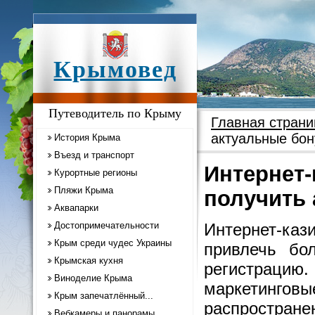
Крымовед
Путеводитель по Крыму
Главная страни
актуальные бо
История Крыма
Въезд и транспорт
Интернет-
Курортные регионы
Пляжи Крыма
получить
Аквапарки
Достопримечательности
Интернет-ка
Крым среди чудес Украины
привлечь бо
Крымская кухня
регистраци
Виноделие Крыма
маркетинг
Крым запечатлённый...
распростран
Вебкамеры и панорамы