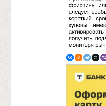
фриспины или
следует сооб
короткий сро
купоны имею
активироват
получить под
мониторя рыно