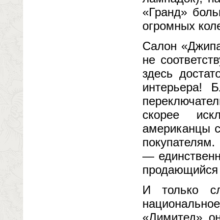
«Гранд» боль
огромных кол
Салон «Джипа
не соответст
здесь достат
интерьера! Б
переключател
скорее иск
американцы с
покупателям. 
— единственн
продающийся п
И только с
национальн
«Лимитед» он