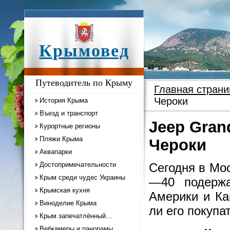
Крымовед
Путеводитель по Крыму
Главная страни
Чероки
История Крыма
Въезд и транспорт
Jeep Gran
Курортные регионы
Пляжи Крыма
Чероки
Аквапарки
Достопримечательности
Сегодня в Мо
Крым среди чудес Украины
—40 подержа
Крымская кухня
Америки и Ка
Виноделие Крыма
ли его покупа
Крым запечатлённый...
Вебкамеры и панорамы