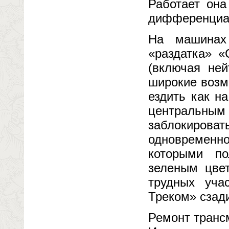
Работает она
дифференциал
На машинах
«раздатка» «
(включая ней
широкие возм
ездить как н
центральны
заблокироват
одновременно
которыми по
зеленым цвет
трудных уча
Треком» сзад
Ремонт транс