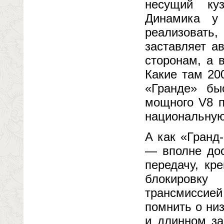
несущий ку
Динамика у
реализовать
заставляет а
сторонам, а 
Какие там 20
«Гранде» бы
мощного V8 п
национальную
А как «Гранд
— вполне до
передачу, кр
блокировку
трансмиссие
помнить о ни
и длинном за