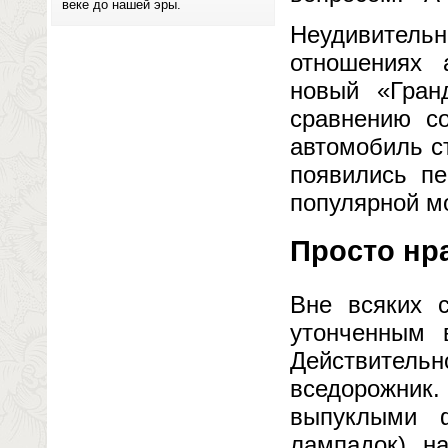
веке до нашей эры.
Неудивител
отношениях 
новый «Гран
сравнению с
автомобиль ст
появились пе
популярной м
Просто нр
Вне всяких 
утонченным в
Действитель
вседорожник
выпуклыми 
лампадок), н