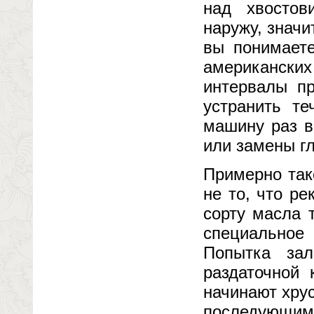
над хвостов
наружу, значи
вы понимаете
американск
интервалы п
устранить т
машину раз в
или замены г
Примерно тако
не то, что р
сорту масла 
специальное
Попытка зал
раздаточной 
начинают хру
последующи