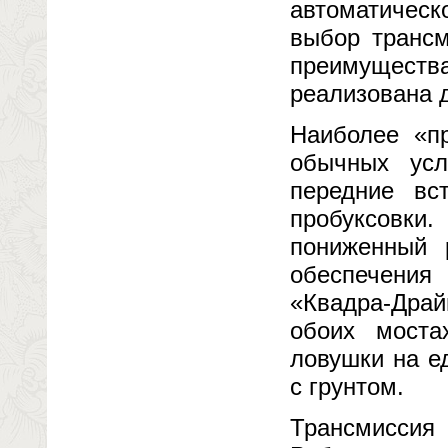
автоматическ
выбор трансм
преимуществ
реализована 
Наиболее «п
обычных усл
передние вс
пробуксовк
пониженный 
обеспечения
«Квадра-Др
обоих моста
ловушки на е
с грунтом.
Трансмиссия 