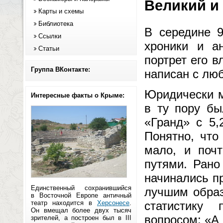
Великий и
Карты и схемы
Библиотека
В середине 9
Ссылки
хроники и а
Статьи
портрет его 
Группа ВКонтакте:
написан с люб
Юридически 
Интересные факты о Крыме:
в ту пору бы
«Гранд» с 5,
Понятно, что
мало, и поч
путями. Рано
начинались п
Единственный сохранившийся
лучшим образ
в Восточной Европе античный
театр находится в
Херсонесе
.
статистику
Он вмещал более двух тысяч
вопросом: «А 
зрителей, а построен был в III