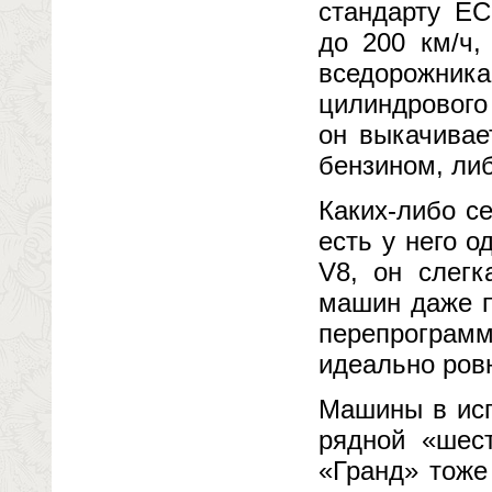
стандарту ЕС
до 200 км/ч,
вседорожника
цилиндрового
он выкачивае
бензином, либ
Каких-либо с
есть у него о
V8, он слегк
машин даже п
перепрограм
идеально ровн
Машины в исп
рядной «шес
«Гранд» тоже