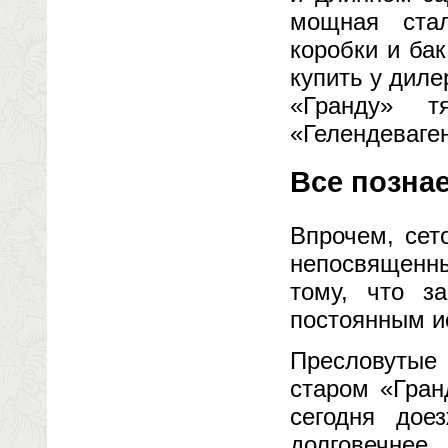
мощная стал
коробки и ба
купить у диле
«Гранду» т
«Гелендеваге
Все позна
Впрочем, сет
непосвященн
тому, что з
постоянным и
Пресловутые 
старом «Гран
сегодня дое
долговечнее