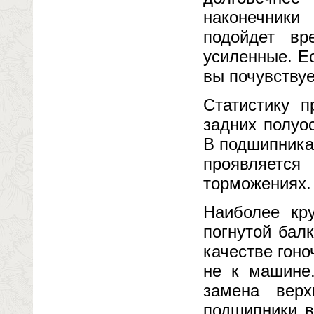
наконечники
подойдет вр
усиленные. Е
вы почувствуе
Статистику 
задних полуо
В подшипника
проявляетс
торможениях.
Наиболее кр
погнутой бал
качестве гоно
не к машине
замена верх
подшипники в