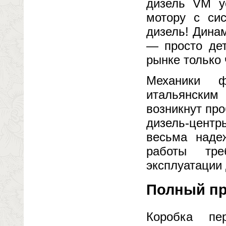
дизель VM у
мотору с сис
дизель! Динам
— просто дет
рынке только 
Механики ф
итальянским
возникнут пр
дизель-цент
весьма наде
работы тр
эксплуатации 
Полный пр
Коробка пе