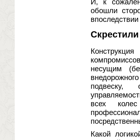
И, к сожале
обошли сторо
впоследствии 
Скрестили
Конструкция
компромиссо
несущим (бе
внедорожного
подвеску,
управляемост
всех коле
профессиона
посредственн
Какой логико