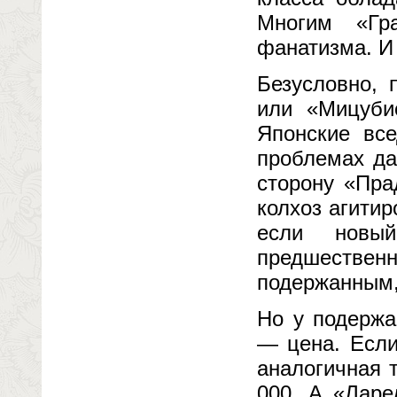
Многим «Гр
фанатизма. И 
Безусловно, 
или «Мицуби
Японские вс
проблемах да
сторону «Пра
колхоз агитир
если новый
предшественни
подержанным,
Но у подержа
— цена. Если
аналогичная 
000. А «Ларе