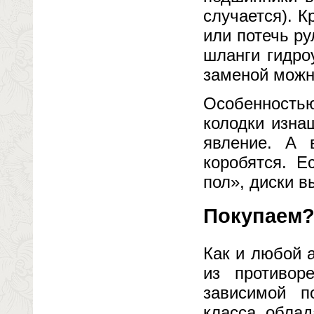
случается). К
или потечь ру
шланги гидро
заменой можн
Особенностью
колодки изна
явление. А 
коробятся. Е
пол», диски в
Покупаем
Как и любой 
из противор
зависимой п
класса облад