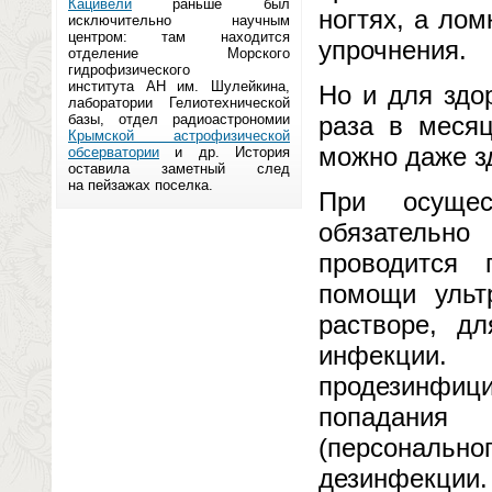
Кацивели
раньше был
ногтях, а ло
исключительно научным
центром: там находится
упрочнения.
отделение Морского
гидрофизического
института АН им. Шулейкина,
Но и для здо
лаборатории Гелиотехнической
базы, отдел радиоастрономии
раза в месяц
Крымской астрофизической
можно даже з
обсерватории
и др. История
оставила заметный след
на пейзажах поселка.
При осущес
обязательно
проводится 
помощи ульт
растворе, д
инфекци
продезинфици
попадания
(персонально
дезинфекци