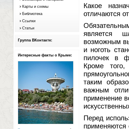
Какое назна
Карты и схемы
отличаются о
Библиотека
Ссылки
Обязательным
Статьи
является ш
возможным вы
Группа ВКонтакте:
и ноготь ста
Интересные факты о Крыме:
пилочек в ф
Кроме того,
прямоугольно
таким образ
важным отли
применение во
искусственны
Перед исполь
применяются 