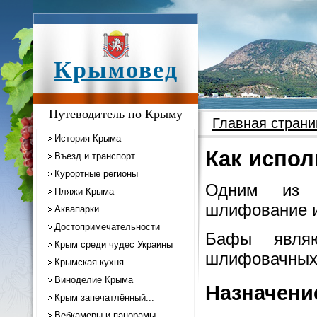
Крымовед
Путеводитель по Крыму
Главная страни
История Крыма
Как испо
Въезд и транспорт
Курортные регионы
Одним из н
Пляжи Крыма
шлифование и
Аквапарки
Достопримечательности
Бафы явля
Крым среди чудес Украины
шлифовачных 
Крымская кухня
Виноделие Крыма
Назначени
Крым запечатлённый...
Вебкамеры и панорамы