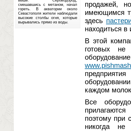
выше. Сероводород,
продажей, н
смешавшись с метаном, начал
гореть. В акватории около
имеющимся ту
Севастополя жители наблюдали
высокие столбы огня, которые
здесь
пастер
вырывались прямо из воды.
находиться в
В этой компа
готовых не
оборудовани
www.pishmash
предприятия
оборудовани
каждом молок
Все оборудо
прилагаются
поэтому при 
никогда не