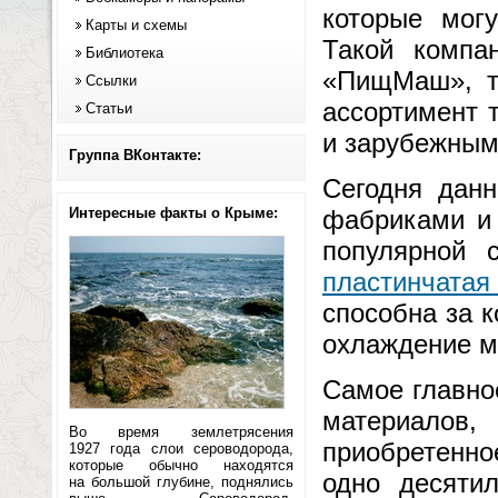
которые мог
Карты и схемы
Такой компа
Библиотека
«ПищМаш», т
Ссылки
ассортимент 
Статьи
и зарубежным
Группа ВКонтакте:
Сегодня данн
Интересные факты о Крыме:
фабриками и 
популярной 
пластинчата
способна за 
охлаждение м
Самое главно
материалов
Во время землетрясения
приобретенно
1927 года слои сероводорода,
которые обычно находятся
одно десятил
на большой глубине, поднялись