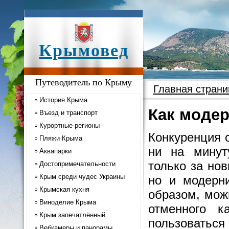
Крымовед
Путеводитель по Крыму
Главная страни
История Крыма
Как моде
Въезд и транспорт
Курортные регионы
Конкуренция 
Пляжи Крыма
ни на минут
Аквапарки
только за но
Достопримечательности
Крым среди чудес Украины
но и модерни
Крымская кухня
образом, мож
Виноделие Крыма
отменного к
Крым запечатлённый...
пользоватьс
Вебкамеры и панорамы