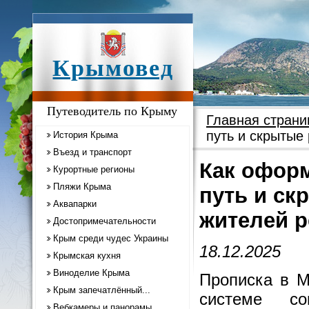
Крымовед
Путеводитель по Крыму
Главная страни
путь и скрытые
История Крыма
Въезд и транспорт
Как оформ
Курортные регионы
Пляжи Крыма
путь и ск
Аквапарки
жителей р
Достопримечательности
Крым среди чудес Украины
18.12.2025
Крымская кухня
Виноделие Крыма
Прописка в М
Крым запечатлённый...
системе со
Вебкамеры и панорамы