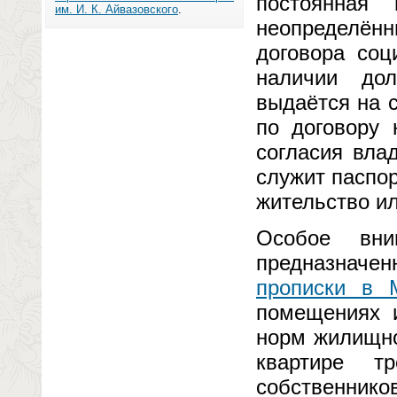
постоянная
им. И. К. Айвазовского
.
неопределённ
договора соц
наличии дол
выдаётся на 
по договору 
согласия вла
служит паспор
жительство и
Особое вни
предназначе
прописки в 
помещениях 
норм жилищно
квартире тр
собственник