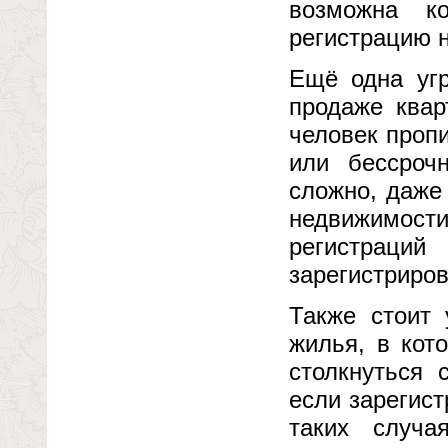
возможна к
регистрацию н
Ещё одна уг
продаже квар
человек проп
или бессроч
сложно, даже
недвижимост
регистрац
зарегистриров
Также стоит 
жилья, в кот
столкнуться 
если зарегис
таких случа