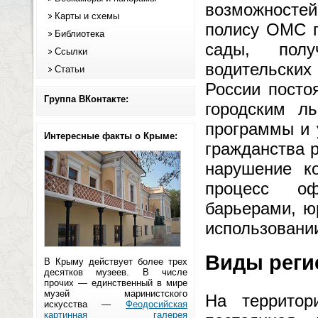
возможносте
Карты и схемы
полису ОМС п
Библиотека
сады, пол
Ссылки
водительски
Статьи
России посто
Группа ВКонтакте:
городским ль
программы и 
Интересные факты о Крыме:
гражданства 
нарушение к
процесс оф
барьерами, ю
использовании
Виды реги
В Крыму действует более трех
десятков музеев. В числе
прочих — единственный в мире
музей маринистского
На территор
искусства —
Феодосийская
картинная галерея