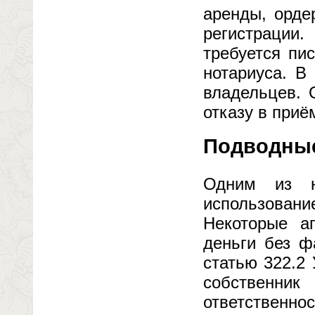
аренды, орде
регистрации
требуется пи
нотариуса. В
владельцев. 
отказу в приё
Подводные
Одним из на
использован
Некоторые а
деньги без ф
статью 322.2 
собственн
ответственн