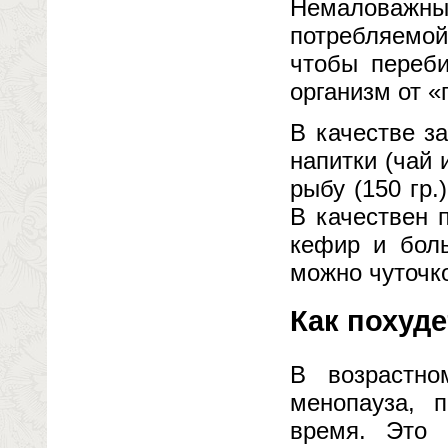
Немаловаж
потребляемо
чтобы переби
организм от «
В качестве з
напитки (чай 
рыбу (150 гр.
В качествен 
кефир и боль
можно чуточк
Как похуд
В возрастн
менопауза, 
время. Это 