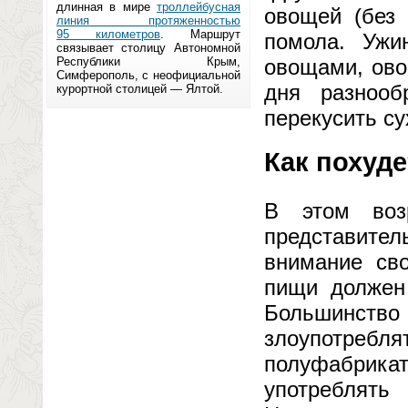
длинная в мире
троллейбусная
овощей (без 
линия протяженностью
95 километров
. Маршрут
помола. Ужи
связывает столицу Автономной
Республики Крым,
овощами, ово
Симферополь, с неофициальной
дня разнооб
курортной столицей — Ялтой.
перекусить с
Как похуде
В этом воз
представител
внимание сво
пищи должен
Большинст
злоупотре
полуфабрик
употреблят