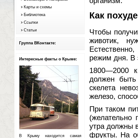
организм.
Карты и схемы
Как похуде
Библиотека
Ссылки
Статьи
Чтобы получи
животик, ну
Группа ВКонтакте:
Естественно,
режим дня. В
Интересные факты о Крыме:
1800—2000 
должен быть 
скелета нево
железо, спос
При таком пи
(желательно 
утра должны 
фрукты. На о
В Крыму находится самая