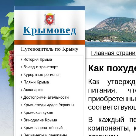
Крымовед
Путеводитель по Крыму
Главная страни
История Крыма
Как похуд
Въезд и транспорт
Курортные регионы
Как утверж
Пляжи Крыма
питания, ч
Аквапарки
приобрете
Достопримечательности
Крым среди чудес Украины
соответствующ
Крымская кухня
В каждый пе
Виноделие Крыма
компоненты, 
Крым запечатлённый...
Вебкамеры и панорамы