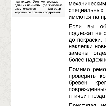
при входе. Этот же зоопарк —
механически
один из немногих, где животные
размножаются благодаря
специальных
хорошим условиям содержания.
имеются на п
Если вы об
подлежат не р
до покраски.
наклепки нов
замены отде
более надежн
Помимо ремон
проверить к
бревен кре
поврежденны
птичьи гнезда
Приступая не