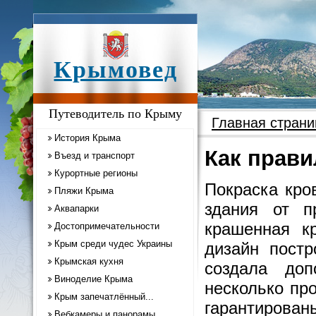
Крымовед
Путеводитель по Крыму
Главная страни
История Крыма
Как прав
Въезд и транспорт
Курортные регионы
Покраска кро
Пляжи Крыма
здания от п
Аквапарки
крашенная к
Достопримечательности
Крым среди чудес Украины
дизайн пост
Крымская кухня
создала до
Виноделие Крыма
несколько пр
Крым запечатлённый...
гарантирован
Вебкамеры и панорамы