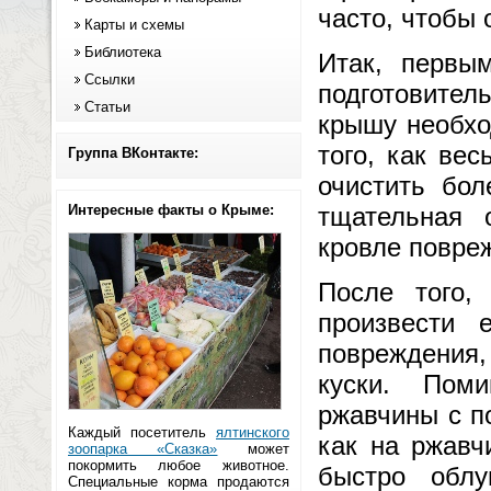
часто, чтобы
Карты и схемы
Библиотека
Итак, первы
Ссылки
подготовител
Статьи
крышу необхо
того, как ве
Группа ВКонтакте:
очистить бол
Интересные факты о Крыме:
тщательная 
кровле повре
После того,
произвести 
повреждения,
куски. Пом
ржавчины с п
Каждый посетитель
ялтинского
как на ржавч
зоопарка «Сказка»
может
покормить любое животное.
быстро облу
Специальные корма продаются