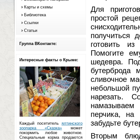
Карты и схемы
Для пригото
Библиотека
простой реце
Ссылки
снисходитель
Статьи
получиться д
готовить из
Группа ВКонтакте:
Помогите ему
Интересные факты о Крыме:
шедевра. Под
бутерброда м
сливочное ма
небольшой пу
нарезать. 
намазываем
перчика, на 
забудьте буте
Каждый посетитель
ялтинского
зоопарка «Сказка»
может
покормить любое животное.
Вторым блюд
Специальные корма продаются