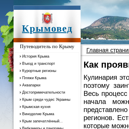
Крымовед
Путеводитель по Крыму
Главная страни
История Крыма
Как прояв
Въезд и транспорт
Курортные регионы
Кулинария это
Пляжи Крыма
поэтому заин
Аквапарки
Весь процесс
Достопримечательности
Крым среди чудес Украины
начала мож
Крымская кухня
представлено
Виноделие Крыма
регионов. Ес
Крым запечатлённый...
которые можн
Вебкамеры и панорамы