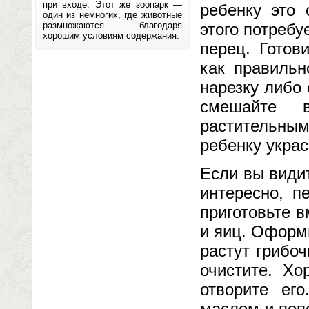
при входе. Этот же зоопарк —
ребенку это 
один из немногих, где животные
размножаются благодаря
этого потребу
хорошим условиям содержания.
перец. Готов
как правильн
нарезку либо
смешайте в
растительны
ребенку укра
Если вы видит
интересно, п
приготовьте в
и яиц. Оформи
растут грибо
очистите. Х
отворите его
маслом и поп